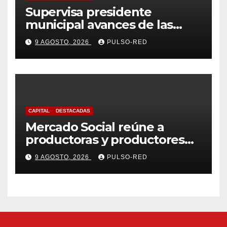
Supervisa presidente
municipal avances de las
acciones de “Más Territorio y
9 AGOSTO, 2026
PULSO-RED
Menos Escritorio” en la
Unidad Habitacional Cuatro
Señoríos
CAPITAL
DESTACADAS
Mercado Social reúne a
productoras y productores
de la región en una jornada
9 AGOSTO, 2026
PULSO-RED
de convivencia y consumo
local en Tlaxcala