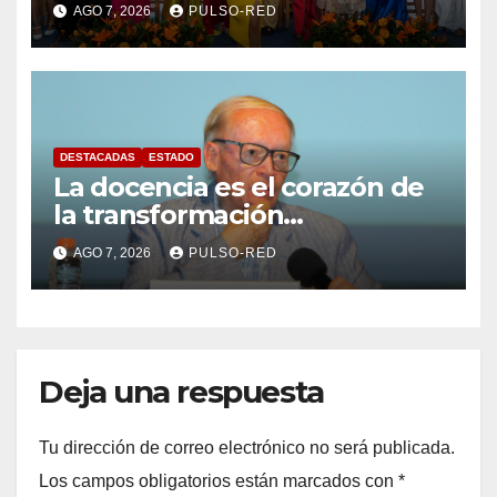
AGO 7, 2026
PULSO-RED
Tlaxcalteca”
DESTACADAS
ESTADO
La docencia es el corazón de
la transformación
universitaria: Rector de la
AGO 7, 2026
PULSO-RED
UATx
Deja una respuesta
Tu dirección de correo electrónico no será publicada.
Los campos obligatorios están marcados con
*