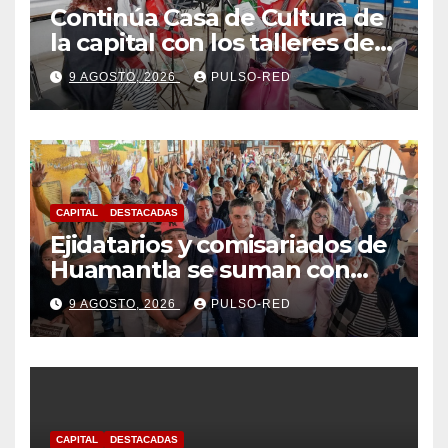
Continúa Casa de Cultura de
la capital con los talleres de
Danzas Polinesias y
9 AGOSTO, 2026
PULSO-RED
Violoncello; las inscripciones
siguen abiertas
CAPITAL
DESTACADAS
Ejidatarios y comisariados de
Huamantla se suman con
Alfonso Sánchez, respaldan
9 AGOSTO, 2026
PULSO-RED
su proyecto de defensa
CAPITAL
DESTACADAS