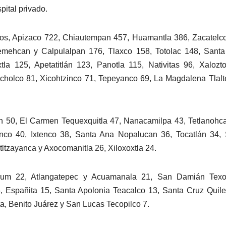
pital privado.
asos, Apizaco 722, Chiautempan 457, Huamantla 386, Zacatelc
mehcan y Calpulalpan 176, Tlaxco 158, Totolac 148, Santa
xtla 125, Apetatitlán 123, Panotla 115, Nativitas 96, Xalozt
holco 81, Xicohtzinco 71, Tepeyanco 69, La Magdalena Tlalt
can 50, El Carmen Tequexquitla 47, Nanacamilpa 43, Tetlanohc
nco 40, Ixtenco 38, Santa Ana Nopalucan 36, Tocatlán 34, 
Atltzayanca y Axocomanitla 26, Xiloxoxtla 24.
rum 22, Atlangatepec y Acuamanala 21, San Damián Texo
Españita 15, Santa Apolonia Teacalco 13, Santa Cruz Quile
, Benito Juárez y San Lucas Tecopilco 7.