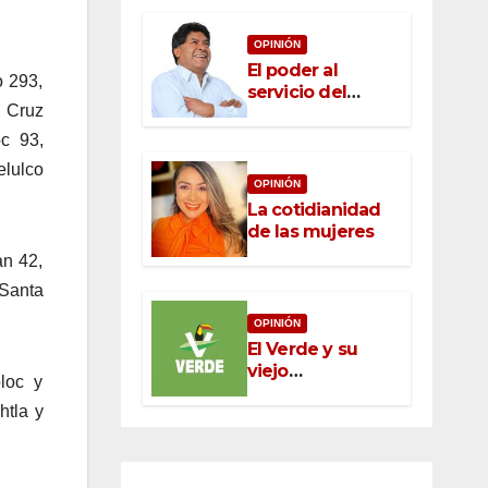
OPINIÓN
El poder al
o 293,
servicio del
 Cruz
pueblo: la nueva
ética pública en
oc 93,
México
elulco
OPINIÓN
La cotidianidad
de las mujeres
an 42,
Santa
OPINIÓN
El Verde y su
viejo
loc y
oportunismo
htla y