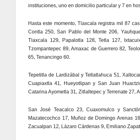
instituciones, uno en domicilio particular y 7 en hos
Hasta este momento, Tlaxcala registra mil 87 c
Contla 250, San Pablo del Monte 206, Yauhque
Tlaxcala 129, Papalotla 128, Tetla 127, Ixtacui
Tzompantepec 89, Amaxac de Guerrero 82, Teoloc
65, Tenancingo 60.
Tepetitla de Lardizábal y Tetlatlahuca 51, Xalto
Cuapiaxtla 41, Hueyotlipan y San Juan Huactzi
Catarina Ayometla 31, Zitlaltepec y Terrenate 27, 
San José Teacalco 23, Cuaxomulco y Sanctó
Mazatecochco 17, Muñoz de Domingo Arenas 16, 
Zacualpan 12, Lázaro Cárdenas 9, Emiliano Zapata