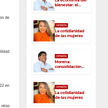
La economía del
bienestar: el
nuevo rostro del
desarrollo
nos de
OPINIÓN
La cotidianidad
de las mujeres
ilidad
OPINIÓN
Morena:
consolidación
con raíz, rumbo
con convicción
522 en
OPINIÓN
La cotidianidad
de las mujeres
 otras