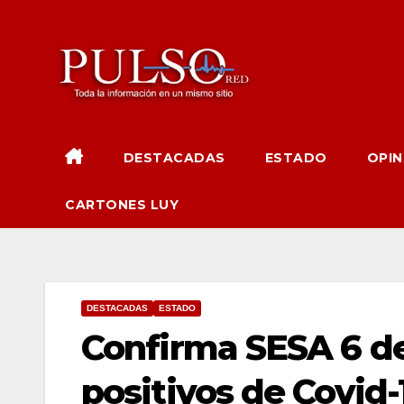
Ir
al
contenido
DESTACADAS
ESTADO
OPIN
CARTONES LUY
DESTACADAS
ESTADO
Confirma SESA 6 de
positivos de Covid-