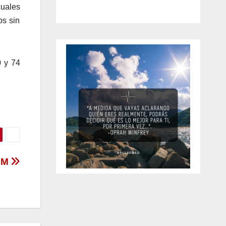
cuales
os sin
0 y 74
SPM