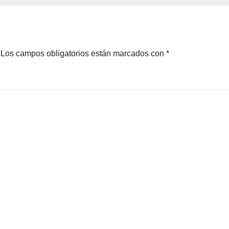
hipotermia tras 
en una cisterna
Los campos obligatorios están marcados con
*