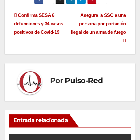
Navegación
Confirma SESA 6
Asegura la SSC a una
defunciones y 34 casos
persona por portación
de
positivos de Covid-19
ilegal de un arma de fuego
entradas
Por
Pulso-Red
Entrada relacionada