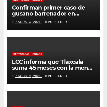
Confirman primer caso de
gusano barrenador en
humano en Tlaxcala
7 AGOSTO, 2026
PULSO-RED
DESTACADAS
ESTADO
LCC informa que Tlaxcala
suma 45 meses con la menor
tasa de delitos en el país
7 AGOSTO, 2026
PULSO-RED