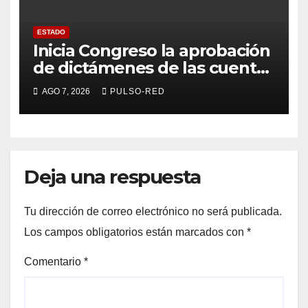
ESTADO
Inicia Congreso la aprobación
de dictámenes de las cuentas
públicas de entes
AGO 7, 2026
PULSO-RED
fiscalizables del ejercicio
fiscal 2025
Deja una respuesta
Tu dirección de correo electrónico no será publicada.
Los campos obligatorios están marcados con
*
Comentario
*