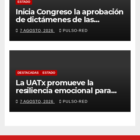
ESTADO
Inicia Congreso la aprobación
de dictámenes de las
cuentas públicas de entes
7 AGOSTO, 2026
PULSO-RED
fiscalizables del ejercicio
fiscal 2025
DESTACADAS
ESTADO
La UATx promueve la
resiliencia emocional para
fortalecer salud y bienestar
7 AGOSTO, 2026
PULSO-RED
de estudiantes y docentes