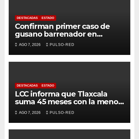
DESTACADAS
ESTADO
Confirman primer caso de
gusano barrenador en
humano en Tlaxcala
AGO 7, 2026
PULSO-RED
DESTACADAS
ESTADO
LCC informa que Tlaxcala
suma 45 meses con la menor
tasa de delitos en el país
AGO 7, 2026
PULSO-RED