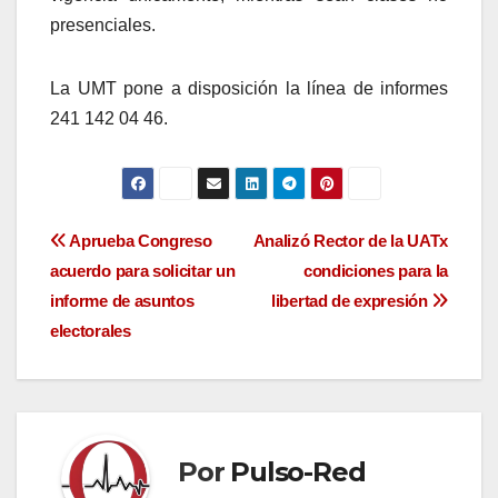
presenciales.
La UMT pone a disposición la línea de informes
241 142 04 46.
Navegación
Aprueba Congreso
Analizó Rector de la UATx
acuerdo para solicitar un
condiciones para la
de
informe de asuntos
libertad de expresión
entradas
electorales
Por
Pulso-Red