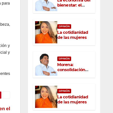
La economía del
a para
bienestar: el
nuevo rostro del
desarrollo
abeza,
OPINIÓN
La cotidianidad
de las mujeres
ción y
cial y
OPINIÓN
Morena:
consolidación
nentes
con raíz, rumbo
con convicción
OPINIÓN
La cotidianidad
de las mujeres
en el