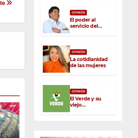
nte
OPINIÓN
El poder al
servicio del
pueblo: la nueva
ética pública en
México
OPINIÓN
La cotidianidad
de las mujeres
OPINIÓN
El Verde y su
viejo
oportunismo
l