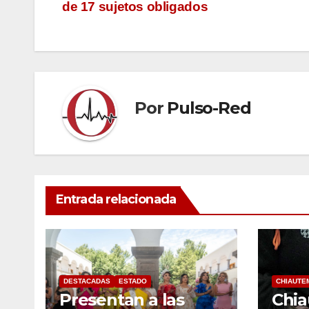
de 17 sujetos obligados
de
entradas
Por
Pulso-Red
Entrada relacionada
DESTACADAS
ESTADO
CHIAUTE
Presentan a las
Chi