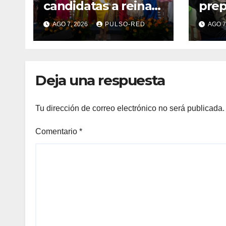
candidatas a reinas
prep
de “Tlaxcala, la
este
AGO 7, 2026
PULSO-RED
AGO 7
Feria de Ferias 2026:
perr
La Flor Tlaxcalteca”
Deja una respuesta
Tu dirección de correo electrónico no será publicada.
Comentario
*