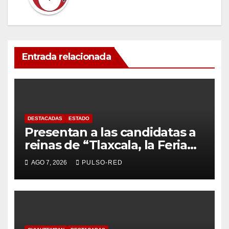
Entrada relacionada
DESTACADAS
ESTADO
Presentan a las candidatas a
reinas de “Tlaxcala, la Feria
de Ferias 2026: La Flor
AGO 7, 2026
PULSO-RED
Tlaxcalteca”