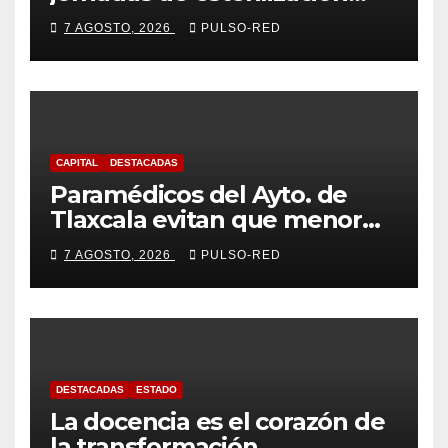
para perros y gatos
7 AGOSTO, 2026
PULSO-RED
CAPITAL
DESTACADAS
Paramédicos del Ayto. de
Tlaxcala evitan que menor
sufra complicaciones por
7 AGOSTO, 2026
PULSO-RED
hipotermia tras caer en una
cisterna
DESTACADAS
ESTADO
La docencia es el corazón de
la transformación