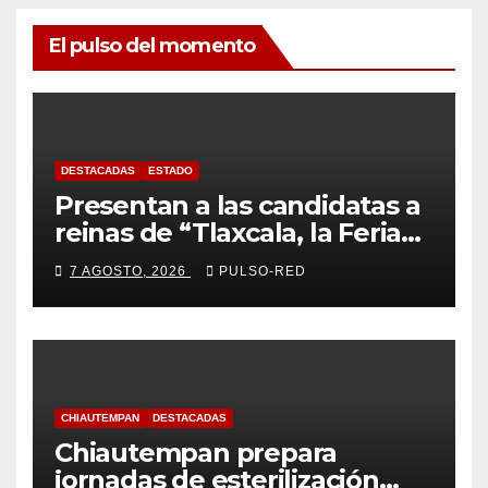
El pulso del momento
DESTACADAS
ESTADO
Presentan a las candidatas a
reinas de “Tlaxcala, la Feria
de Ferias 2026: La Flor
7 AGOSTO, 2026
PULSO-RED
Tlaxcalteca”
CHIAUTEMPAN
DESTACADAS
Chiautempan prepara
jornadas de esterilización