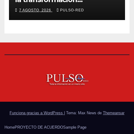
universitaria: Rector de la
7 AGOSTO, 2026
PULSO-RED
UATx
Funciona gracias a WordPress
|
Tema: Max News de
Themeansar
Home
PROYECTO DE ACUERDO
Sample Page