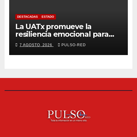
DESTACADAS
ESTADO
La UATx promueve la
resiliencia emocional para
fortalecer salud y bienestar
7 AGOSTO, 2026
PULSO-RED
de estudiantes y docentes