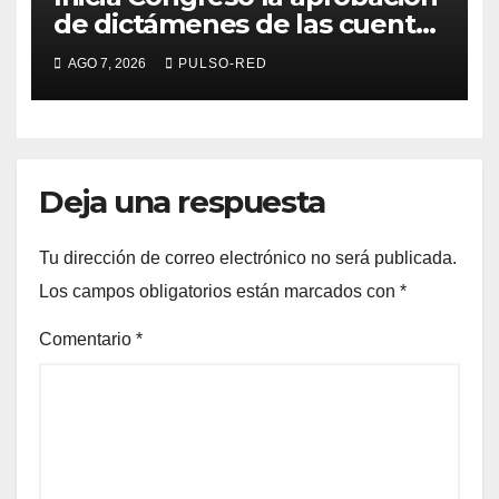
de dictámenes de las cuentas
públicas de entes
AGO 7, 2026
PULSO-RED
fiscalizables del ejercicio
fiscal 2025
Deja una respuesta
Tu dirección de correo electrónico no será publicada.
Los campos obligatorios están marcados con
*
Comentario
*