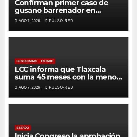
Confirman primer caso de
gusano barrenador en
humano en Tlaxcala
AGO 7, 2026
PULSO-RED
DESTACADAS
ESTADO
LCC informa que Tlaxcala
suma 45 meses con la menor
tasa de delitos en el país
AGO 7, 2026
PULSO-RED
ESTADO
Inicia Congreso la aprobación