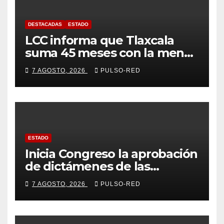
DESTACADAS
ESTADO
LCC informa que Tlaxcala
suma 45 meses con la menor
tasa de delitos en el país
7 AGOSTO, 2026
PULSO-RED
ESTADO
Inicia Congreso la aprobación
de dictámenes de las
cuentas públicas de entes
7 AGOSTO, 2026
PULSO-RED
fiscalizables del ejercicio
fiscal 2025