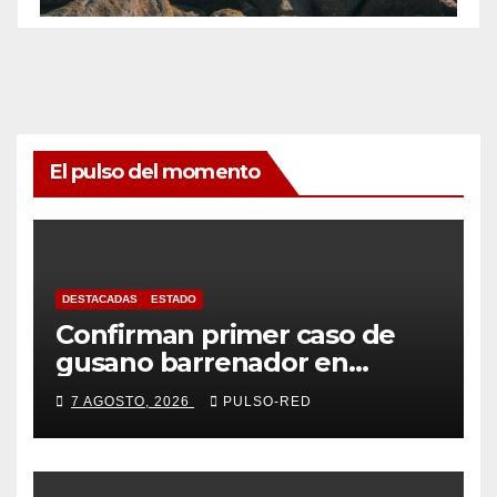
El pulso del momento
DESTACADAS
ESTADO
Confirman primer caso de
gusano barrenador en
humano en Tlaxcala
7 AGOSTO, 2026
PULSO-RED