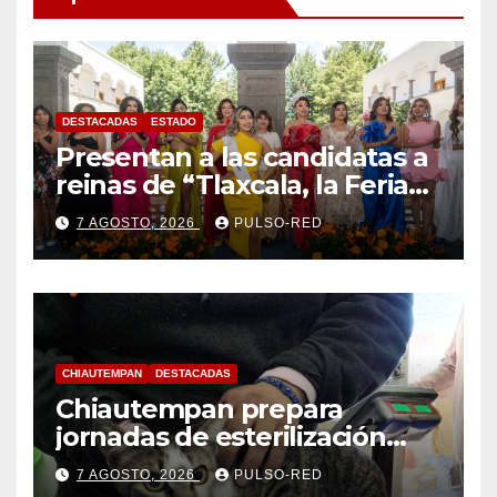
DESTACADAS
ESTADO
Presentan a las candidatas a
reinas de “Tlaxcala, la Feria
de Ferias 2026: La Flor
7 AGOSTO, 2026
PULSO-RED
Tlaxcalteca”
CHIAUTEMPAN
DESTACADAS
Chiautempan prepara
jornadas de esterilización
para perros y gatos
7 AGOSTO, 2026
PULSO-RED