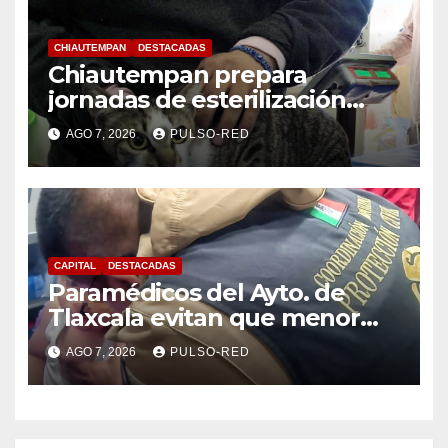
CHIAUTEMPAN
DESTACADAS
Chiautempan prepara
jornadas de esterilización
para perros y gatos
AGO 7, 2026
PULSO-RED
CAPITAL
DESTACADAS
Paramédicos del Ayto. de
Tlaxcala evitan que menor
sufra complicaciones por
AGO 7, 2026
PULSO-RED
hipotermia tras caer en una
cisterna