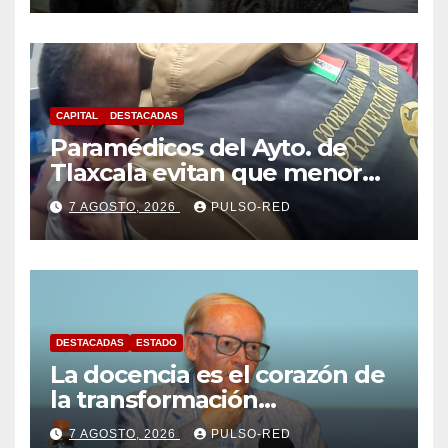
CAPITAL
DESTACADAS
Paramédicos del Ayto. de
Tlaxcala evitan que menor
sufra complicaciones por
7 AGOSTO, 2026
PULSO-RED
hipotermia tras caer en una
cisterna
DESTACADAS
ESTADO
La docencia es el corazón de
la transformación
universitaria: Rector de la
7 AGOSTO, 2026
PULSO-RED