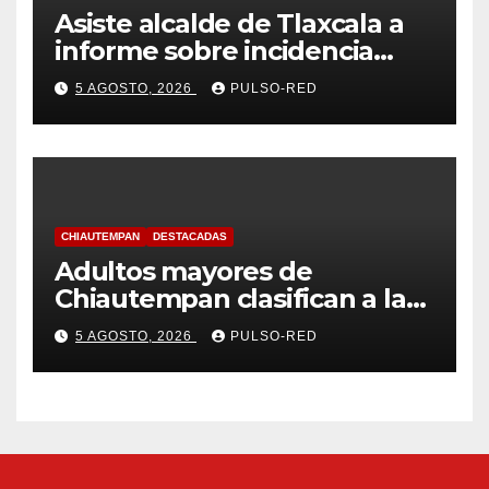
Asiste alcalde de Tlaxcala a
informe sobre incidencia
delictiva refrenda trabajo
5 AGOSTO, 2026
PULSO-RED
coordinado
CHIAUTEMPAN
DESTACADAS
Adultos mayores de
Chiautempan clasifican a la
etapa federal de las
5 AGOSTO, 2026
PULSO-RED
Olimpiadas de Oro