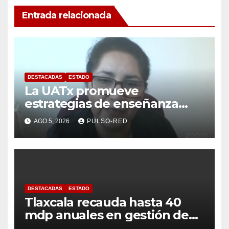
Entrada relacionada
DESTACADAS
ESTADO
La UATx promueve
estrategias de enseñanza
centradas en el contexto de
AGO 5, 2026
PULSO-RED
sus estudiantes
DESTACADAS
ESTADO
Tlaxcala recauda hasta 40
mdp anuales en gestión de
residuos: PAA