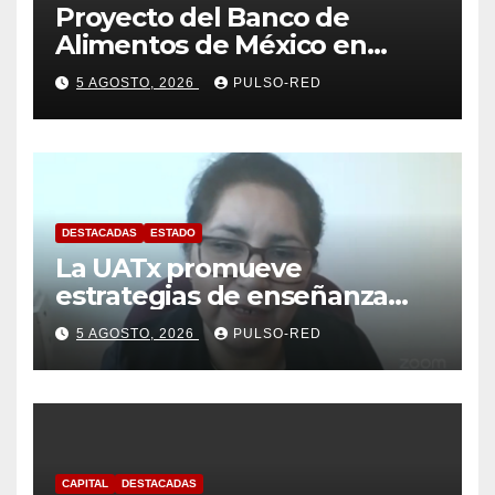
Proyecto del Banco de
Alimentos de México en
Tlaxcala avanza con trabajo
5 AGOSTO, 2026
PULSO-RED
coordinado
DESTACADAS
ESTADO
La UATx promueve
estrategias de enseñanza
centradas en el contexto de
5 AGOSTO, 2026
PULSO-RED
sus estudiantes
CAPITAL
DESTACADAS