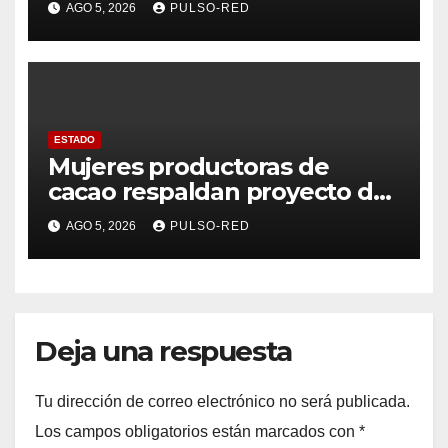
AGO 5, 2026
PULSO-RED
ESTADO
Mujeres productoras de
cacao respaldan proyecto de
Alfonso Sánchez García
AGO 5, 2026
PULSO-RED
rumbo a la Coordinación
Estatal de Morena
Deja una respuesta
Tu dirección de correo electrónico no será publicada.
Los campos obligatorios están marcados con
*