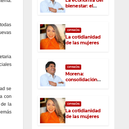
La economía del
 tema:
bienestar: el
nuevo rostro del
desarrollo
 todas
OPINIÓN
nuevas
La cotidianidad
de las mujeres
taria
ciales
OPINIÓN
Morena:
consolidación
con raíz, rumbo
dad se
con convicción
ga con
 de la
OPINIÓN
La cotidianidad
además
de las mujeres