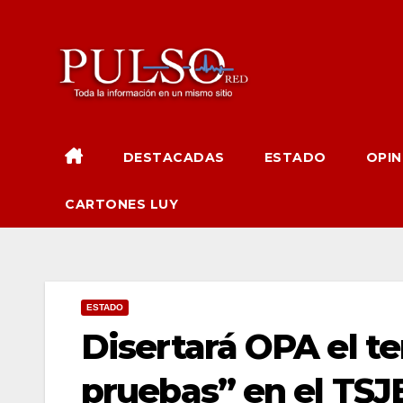
Ir
al
contenido
DESTACADAS
ESTADO
OPIN
CARTONES LUY
ESTADO
Disertará OPA el t
pruebas” en el TSJ