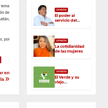
 tema
OPINIÓN
ión de
El poder al
atlán,
servicio del
pueblo: la nueva
ética pública en
México
s, por
OPINIÓN
La cotidianidad
de las mujeres
OPINIÓN
ar en
El Verde y su
ala
viejo
oportunismo