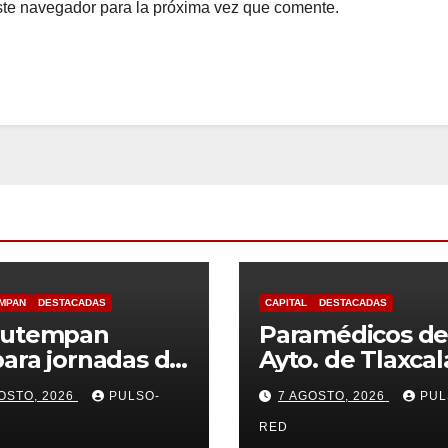
ste navegador para la próxima vez que comente.
MPAN
DESTACADAS
CAPITAL
DESTACADAS
autempan
Paramédicos de
ara jornadas de
Ayto. de Tlaxcal
rilización para
evitan que men
OSTO, 2026
PULSO-
7 AGOSTO, 2026
PUL
os y gatos
sufra
complicaciones
RED