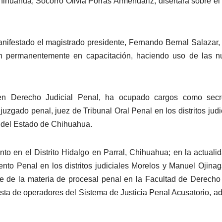
Chihuahua, Socorro Olivia Porras Armendáriz, disertará sobre el
anifestado el magistrado presidente, Fernando Bernal Salazar,
stán permanentemente en capacitación, haciendo uso de las 
en Derecho Judicial Penal, ha ocupado cargos como secre
juzgado penal, juez de Tribunal Oral Penal en los distritos judi
del Estado de Chihuahua.
to en el Distrito Hidalgo en Parral, Chihuahua; en la actuali
to Penal en los distritos judiciales Morelos y Manuel Ojina
e de la materia de procesal penal en la Facultad de Derecho
ta de operadores del Sistema de Justicia Penal Acusatorio, 