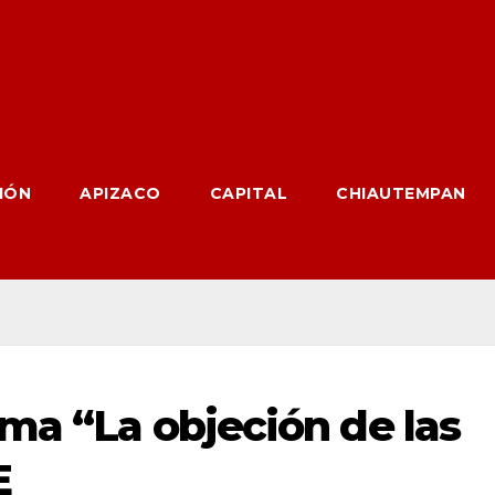
IÓN
APIZACO
CAPITAL
CHIAUTEMPAN
ema “La objeción de las
E