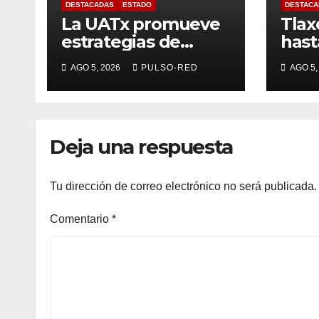
DESTACADAS
ESTADO
DESTACA
La UATx promueve
Tlax
estrategias de
has
enseñanza
anua
AGO 5, 2026
PULSO-RED
AGO 5,
centradas en el
de r
contexto de sus
estudiantes
Deja una respuesta
Tu dirección de correo electrónico no será publicada.
Comentario
*