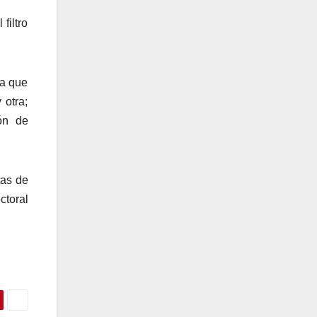
filtro
la que
 otra;
ón de
tas de
ctoral