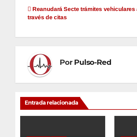
Navegación
Reanudará Secte trámites vehiculares 
través de citas
de
entradas
Por
Pulso-Red
Entrada relacionada