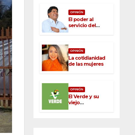
OPINIÓN
El poder al
servicio del
pueblo: la nueva
ética pública en
México
OPINIÓN
La cotidianidad
de las mujeres
OPINIÓN
El Verde y su
viejo
oportunismo