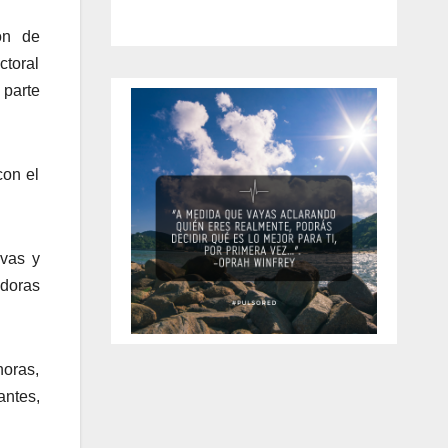
ón de
ctoral
 parte
con el
ivas y
adoras
horas,
antes,