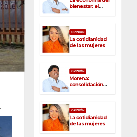
La economía del
bienestar: el
nuevo rostro del
desarrollo
OPINIÓN
La cotidianidad
de las mujeres
OPINIÓN
Morena:
consolidación
con raíz, rumbo
con convicción
.
OPINIÓN
La cotidianidad
de las mujeres