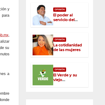
ción y
OPINIÓN
El poder al
D para
servicio del
pueblo: la nueva
ética pública en
México
ob.mx
,
OPINIÓN
alizar
La cotidianidad
 de su
de las mujeres
inutos
OPINIÓN
unes a
El Verde y su
viejo
oportunismo
iembre
 donde