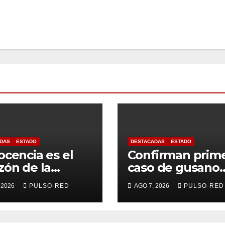
DAS
ESTADO
DESTACADAS
ESTADO
ocencia es el
Confirman prim
zón de la
caso de gusano
sformación
barrenador en
 2026
PULSO-RED
AGO 7, 2026
PULSO-RED
ersitaria: Rector
humano en
a UATx
Tlaxcala