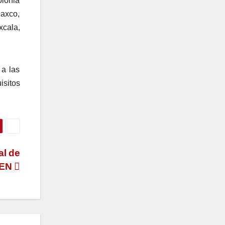
lonia
laxco,
xcala,
 a las
isitos
al de
PEN