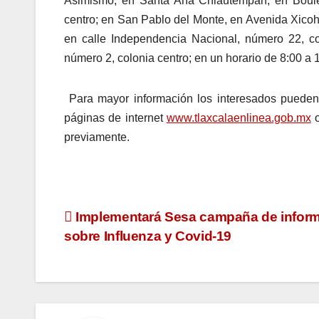
Asimismo, en Santa Ana Chiautempan, en Boulev
centro; en San Pablo del Monte, en Avenida Xicoht
en calle Independencia Nacional, número 22, co
número 2, colonia centro; en un horario de 8:00 a 
Para mayor información los interesados pueden 
páginas de internet
www.tlaxcalaenlinea.gob.mx
previamente.
Navegación
Implementará Sesa campaña de infor
sobre Influenza y Covid-19
de
entradas