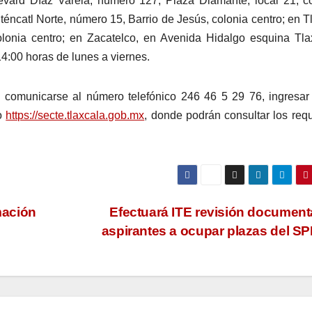
ard Díaz Varela, número 127, Plaza Diamante, local 21, co
éncatl Norte, número 15, Barrio de Jesús, colonia centro; en T
lonia centro; en Zacatelco, en Avenida Hidalgo esquina Tla
14:00 horas de lunes a viernes.
comunicarse al número telefónico 246 46 5 29 76, ingresar
o
https://secte.tlaxcala.gob.mx
, donde podrán consultar los requ
mación
Efectuará ITE revisión document
aspirantes a ocupar plazas del S