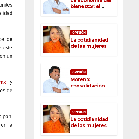
La economía del
ámites
bienestar: el
nuevo rostro del
alidad
desarrollo
OPINIÓN
pa de
La cotidianidad
de las mujeres
e este
 en un
OPINIÓN
Morena:
.mx
y
consolidación
dos de
con raíz, rumbo
con convicción
OPINIÓN
alpan,
La cotidianidad
 en la
de las mujeres