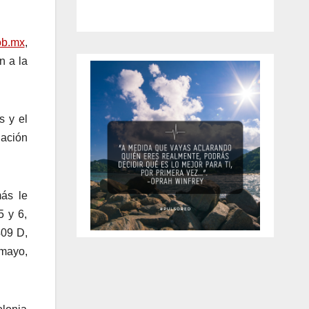
ob.mx
,
n a la
s y el
gación
más le
5 y 6,
409 D,
 mayo,