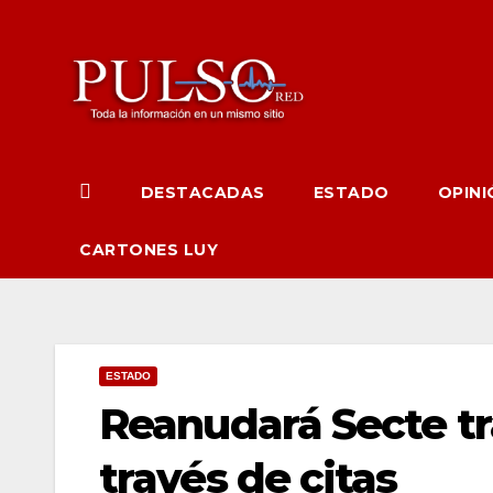
Ir
al
contenido
DESTACADAS
ESTADO
OPINI
CARTONES LUY
ESTADO
Reanudará Secte tr
través de citas