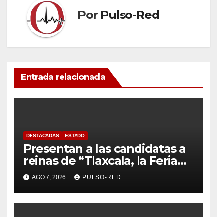
Por
Pulso-Red
Entrada relacionada
DESTACADAS
ESTADO
Presentan a las candidatas a
reinas de “Tlaxcala, la Feria
de Ferias 2026: La Flor
AGO 7, 2026
PULSO-RED
Tlaxcalteca”