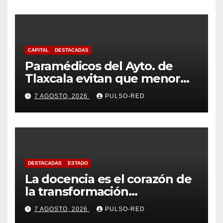
CAPITAL
DESTACADAS
Paramédicos del Ayto. de
Tlaxcala evitan que menor
sufra complicaciones por
7 AGOSTO, 2026
PULSO-RED
hipotermia tras caer en una
cisterna
DESTACADAS
ESTADO
La docencia es el corazón de
la transformación
universitaria: Rector de la
7 AGOSTO, 2026
PULSO-RED
UATx