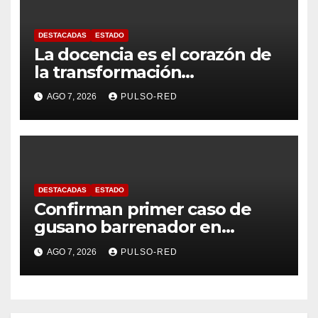
DESTACADAS
ESTADO
La docencia es el corazón de
la transformación
universitaria: Rector de la
AGO 7, 2026
PULSO-RED
UATx
DESTACADAS
ESTADO
Confirman primer caso de
gusano barrenador en
humano en Tlaxcala
AGO 7, 2026
PULSO-RED