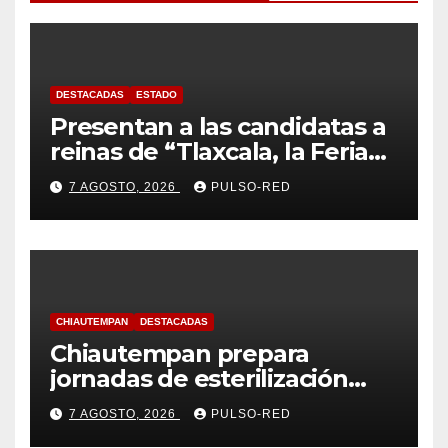
DESTACADAS
ESTADO
Presentan a las candidatas a
reinas de “Tlaxcala, la Feria
de Ferias 2026: La Flor
7 AGOSTO, 2026
PULSO-RED
Tlaxcalteca”
CHIAUTEMPAN
DESTACADAS
Chiautempan prepara
jornadas de esterilización
para perros y gatos
7 AGOSTO, 2026
PULSO-RED