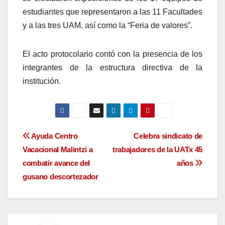
estudiantes que representaron a las 11 Facultades
y a las tres UAM, así como la “Feria de valores”.
El acto protocolario contó con la presencia de los
integrantes de la estructura directiva de la
institución.
Navegación
Ayuda Centro
Celebra sindicato de
Vacacional Malintzi a
trabajadores de la UATx 45
de
combatir avance del
años
entradas
gusano descortezador