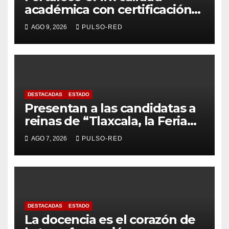
académica con certificación
ANFECA de 28 docentes de la
AGO 9, 2026
PULSO-RED
FCEA
DESTACADAS
ESTADO
Presentan a las candidatas a
reinas de “Tlaxcala, la Feria
de Ferias 2026: La Flor
AGO 7, 2026
PULSO-RED
Tlaxcalteca”
DESTACADAS
ESTADO
La docencia es el corazón de