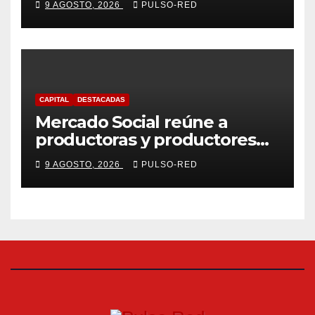
9 AGOSTO, 2026
PULSO-RED
Menos Escritorio” en la
Unidad Habitacional Cuatro
Señoríos
CAPITAL
DESTACADAS
Mercado Social reúne a
productoras y productores
de la región en una jornada
9 AGOSTO, 2026
PULSO-RED
de convivencia y consumo
local en Tlaxcala