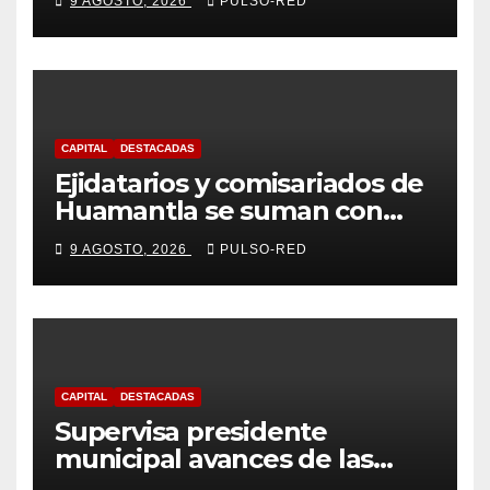
9 AGOSTO, 2026
PULSO-RED
Violoncello; las inscripciones
siguen abiertas
CAPITAL
DESTACADAS
Ejidatarios y comisariados de
Huamantla se suman con
Alfonso Sánchez, respaldan
9 AGOSTO, 2026
PULSO-RED
su proyecto de defensa
CAPITAL
DESTACADAS
Supervisa presidente
municipal avances de las
acciones de “Más Territorio y