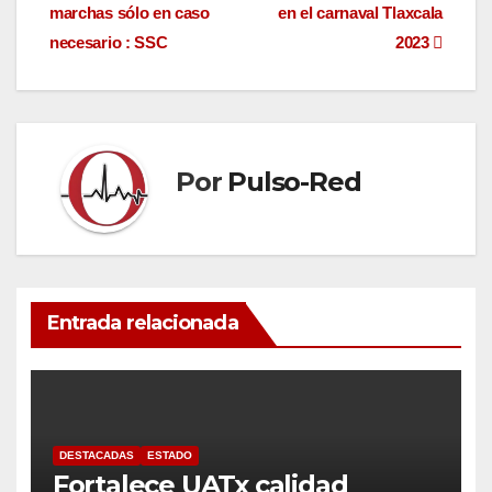
marchas sólo en caso
en el carnaval Tlaxcala
de
necesario : SSC
2023
entradas
Por
Pulso-Red
Entrada relacionada
DESTACADAS
ESTADO
Fortalece UATx calidad