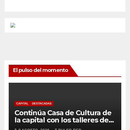
El pulso del momento
CAPITAL
DESTACADAS
Continúa Casa de Cultura de
la capital con los talleres de
Danzas Polinesias y