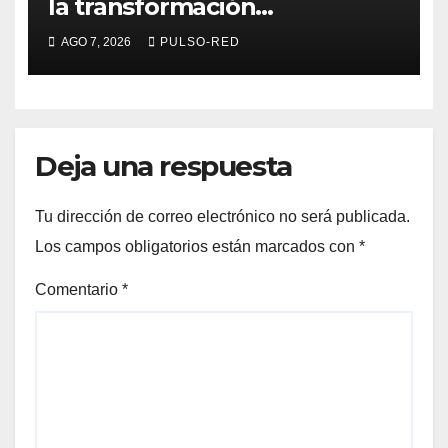
la transformación
universitaria: Rector de la
AGO 7, 2026
PULSO-RED
UATx
Deja una respuesta
Tu dirección de correo electrónico no será publicada.
Los campos obligatorios están marcados con
*
Comentario
*