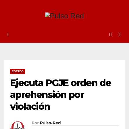
Ir
al
contenido
ESTADO
Ejecuta PGJE orden de
aprehensión por
violación
Por
Pulso-Red