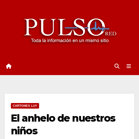
Ir
al
contenido
CARTONES LUY
El anhelo de nuestros
niños