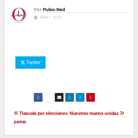
Por
Pulso-Red
MAR 7, 2023
Twitter
Navegación
Tlaxcala por elecciones
Nuestras manos unidas
justas
de