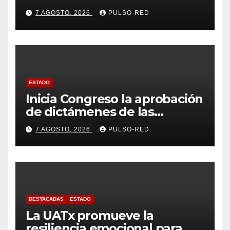
tasa de delitos en el país
7 AGOSTO, 2026
PULSO-RED
ESTADO
Inicia Congreso la aprobación
de dictámenes de las
cuentas públicas de entes
7 AGOSTO, 2026
PULSO-RED
fiscalizables del ejercicio
fiscal 2025
DESTACADAS
ESTADO
La UATx promueve la
resiliencia emocional para