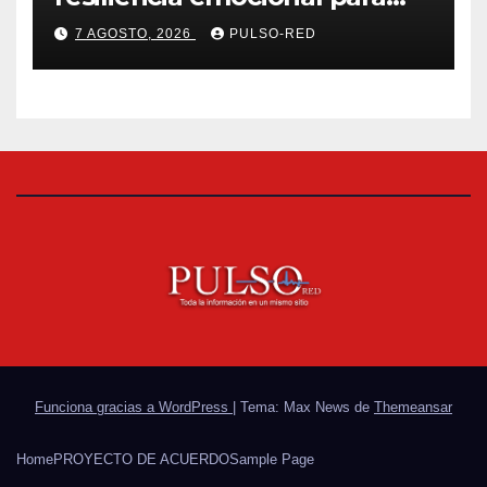
fortalecer salud y bienestar
7 AGOSTO, 2026
PULSO-RED
de estudiantes y docentes
Funciona gracias a WordPress
|
Tema: Max News de
Themeansar
Home
PROYECTO DE ACUERDO
Sample Page