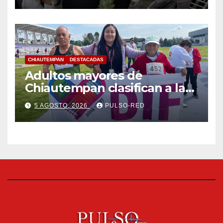
CHIAUTEMPAN
DESTACADAS
Adultos mayores de
Chiautempan clasifican a la
etapa federal de las
5 AGOSTO, 2026
PULSO-RED
Olimpiadas de Oro