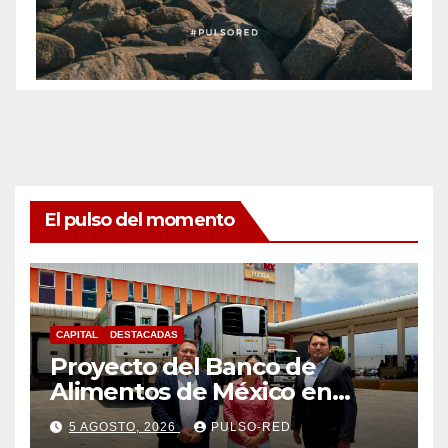
El pulso del momento
CAPITAL
DESTACADAS
Proyecto del Banco de
Alimentos de México en
Tlaxcala avanza con trabajo
5 AGOSTO, 2026
PULSO-RED
coordinado