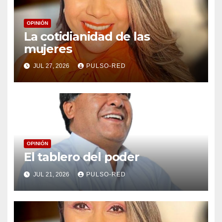
OPINIÓN
La cotidianidad de las
mujeres
JUL 27, 2026
PULSO-RED
OPINIÓN
El tablero del poder
JUL 21, 2026
PULSO-RED