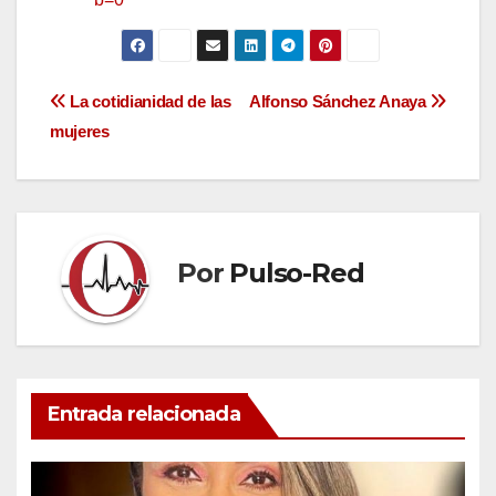
Navegación
La cotidianidad de las
Alfonso Sánchez Anaya
mujeres
de
entradas
Por
Pulso-Red
Entrada relacionada