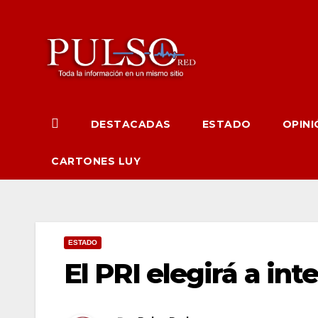
Ir
al
contenido
DESTACADAS
ESTADO
OPINI
CARTONES LUY
ESTADO
El PRI elegirá a in