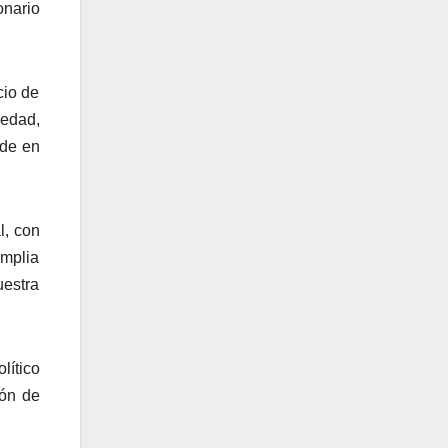
onario
cio de
edad,
nde en
l, con
amplia
uestra
lítico
ión de