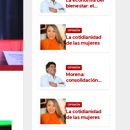
La economía del
bienestar: el
nuevo rostro del
desarrollo
OPINIÓN
La cotidianidad
de las mujeres
OPINIÓN
Morena:
consolidación
con raíz, rumbo
con convicción
OPINIÓN
La cotidianidad
de las mujeres