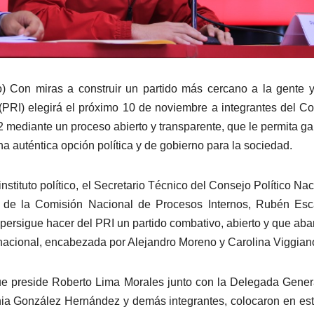
o) Con miras a construir un partido más cercano a la gente 
al (PRI) elegirá el próximo 10 de noviembre a integrantes del C
 mediante un proceso abierto y transparente, que le permita ga
a auténtica opción política y de gobierno para la sociedad.
stituto político, el Secretario Técnico del Consejo Político Nac
e de la Comisión Nacional de Procesos Internos, Rubén Esc
e persigue hacer del PRI un partido combativo, abierto y que ab
a nacional, encabezada por Alejandro Moreno y Carolina Viggian
que preside Roberto Lima Morales junto con la Delegada Gener
ia González Hernández y demás integrantes, colocaron en es