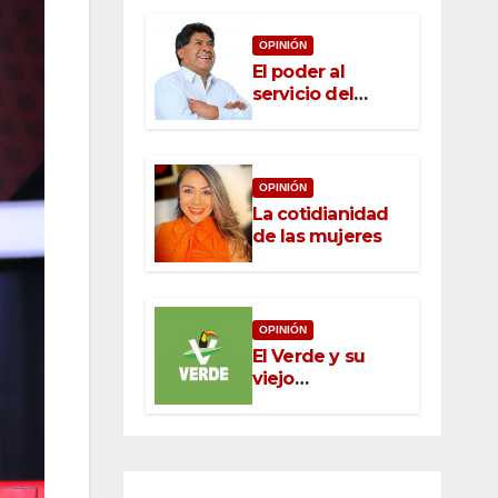
OPINIÓN
El poder al
servicio del
pueblo: la nueva
ética pública en
México
OPINIÓN
La cotidianidad
de las mujeres
OPINIÓN
El Verde y su
viejo
oportunismo