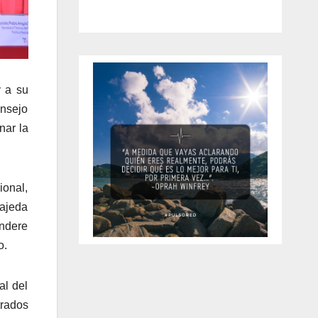
y a su
onsejo
nar la
ional,
ajeda
andere
o.
al del
trados