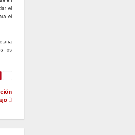
tra en
dar el
ara el
etaria
s los
ación
bajo