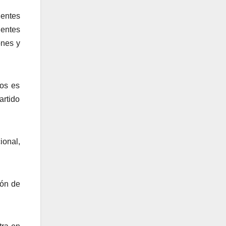
dentes
dentes
ones y
os es
artido
ional,
ión de