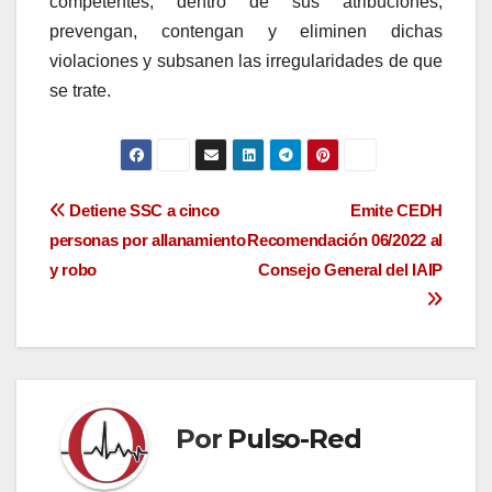
competentes, dentro de sus atribuciones,
prevengan, contengan y eliminen dichas
violaciones y subsanen las irregularidades de que
se trate.
Navegación
Detiene SSC a cinco
Emite CEDH
personas por allanamiento
Recomendación 06/2022 al
de
y robo
Consejo General del IAIP
entradas
Por
Pulso-Red