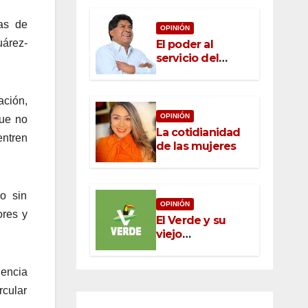
jas de
OPINIÓN
árez-
El poder al
servicio del
pueblo: la nueva
ética pública en
México
ación,
OPINIÓN
que no
La cotidianidad
entren
de las mujeres
io sin
OPINIÓN
ores y
El Verde y su
viejo
oportunismo
gencia
rcular