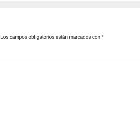
hipotermia tras 
en una cisterna
Los campos obligatorios están marcados con
*