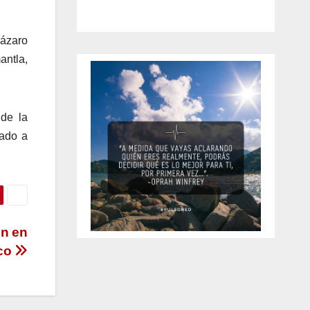
ázaro
ntla,
 de la
mado a
ón en
nco