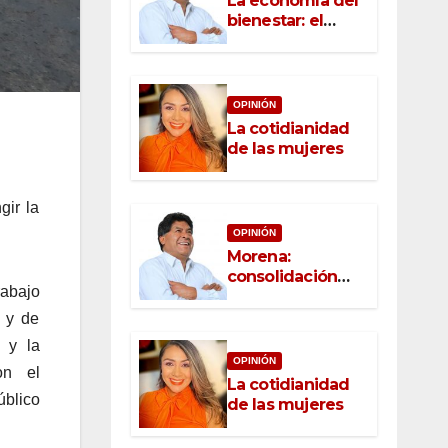
La economía del
bienestar: el
nuevo rostro del
desarrollo
OPINIÓN
La cotidianidad
de las mujeres
gir la
OPINIÓN
Morena:
consolidación
abajo
con raíz, rumbo
con convicción
 y de
 y la
OPINIÓN
on el
La cotidianidad
úblico
de las mujeres