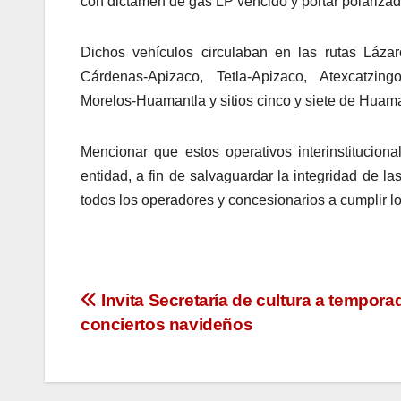
con dictamen de gas LP vencido y portar polarizad
Dichos vehículos circulaban en las rutas Láz
Cárdenas-Apizaco, Tetla-Apizaco, Atexcatzingo
Morelos-Huamantla y sitios cinco y siete de Huama
Mencionar que estos operativos interinstitucion
entidad, a fin de salvaguardar la integridad de l
todos los operadores y concesionarios a cumplir lo 
Navegación
Invita Secretaría de cultura a tempora
conciertos navideños
de
entradas