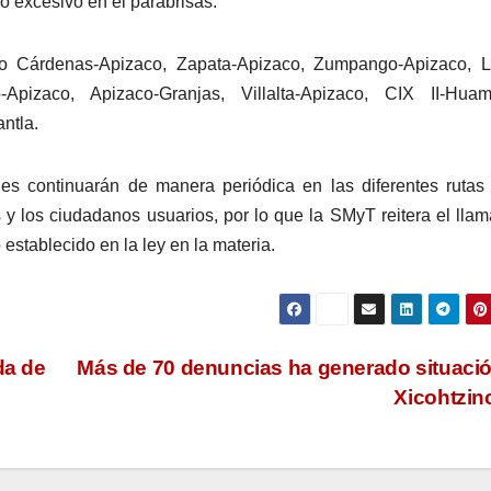
o excesivo en el parabrisas.
aro Cárdenas-Apizaco, Zapata-Apizaco, Zumpango-Apizaco, L
-Apizaco, Apizaco-Granjas, Villalta-Apizaco, CIX II-Huama
ntla.
ales continuarán de manera periódica en las diferentes rutas
as y los ciudadanos usuarios, por lo que la SMyT reitera el lla
establecido en la ley en la materia.
da de
Más de 70 denuncias ha generado situaci
Xicohtzi