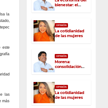
La economía del
bienestar: el
nuevo rostro del
lsa la
desarrollo
stado,
OPINIÓN
ntepec
La cotidianidad
de las mujeres
e este
rafía
OPINIÓN
Morena:
consolidación
con raíz, rumbo
aridad
con convicción
OPINIÓN
La cotidianidad
e las
de las mujeres
ue más