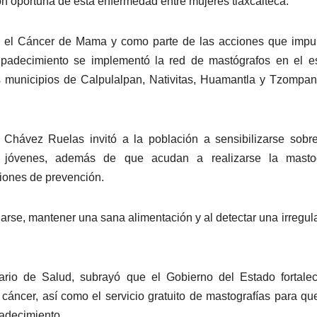
ión oportuna de esta enfermedad entre mujeres tlaxcalteca.
a el Cáncer de Mama y como parte de las acciones que impu
 padecimiento se implementó la red de mastógrafos en el e
os municipios de Calpulalpan, Nativitas, Huamantla y Tzompa
Chávez Ruelas invitó a la población a sensibilizarse sobr
jóvenes, además de que acudan a realizarse la mastog
iones de prevención.
darse, mantener una sana alimentación y al detectar una irregul
rio de Salud, subrayó que el Gobierno del Estado fortalec
cáncer, así como el servicio gratuito de mastografías para q
padecimiento.