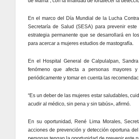
de Mama”, con la finalidad de fortalecer la detecc
En el marco del Día Mundial de la Lucha Contr
Secretaría de Salud (SESA) para prevenir este
estrategia permanente que se desarrollará en l
para acercar a mujeres estudios de mastografía.
En el Hospital General de Calpulalpan, Sandra 
fenómeno que afecta a personas mayores y 
periódicamente y tomar en cuenta las recomendac
“Es un deber de las mujeres estar saludables, cui
acudir al médico, sin pena y sin tabús», afirmó.
En su oportunidad, René Lima Morales, Secreta
acciones de prevención y detección oportuna del 
personas tengan la oportunidad de prevenir este 