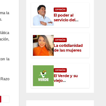
OPINIÓN
ama la
El poder al
s.
servicio del
pueblo: la nueva
ética pública en
lática
México
ación,
OPINIÓN
La cotidianidad
de las mujeres
con la
OPINIÓN
El Verde y su
l Razo
viejo
oportunismo