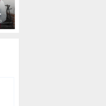
D
z
la
na