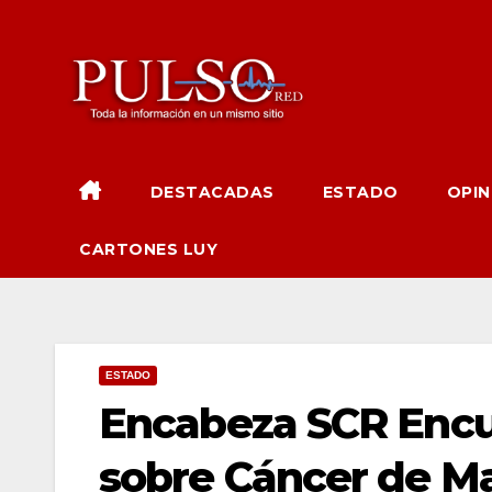
Ir
al
contenido
DESTACADAS
ESTADO
OPIN
CARTONES LUY
ESTADO
Encabeza SCR Encue
sobre Cáncer de 