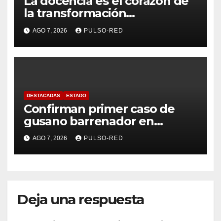
La docencia es el corazón de
la transformación
universitaria: Rector de la
AGO 7, 2026
PULSO-RED
UATx
DESTACADAS
ESTADO
Confirman primer caso de
gusano barrenador en
humano en Tlaxcala
AGO 7, 2026
PULSO-RED
Deja una respuesta