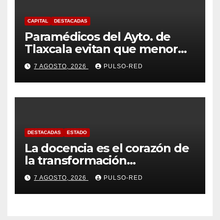
CAPITAL
DESTACADAS
Paramédicos del Ayto. de
Tlaxcala evitan que menor
sufra complicaciones por
7 AGOSTO, 2026
PULSO-RED
hipotermia tras caer en una
cisterna
DESTACADAS
ESTADO
La docencia es el corazón de
la transformación
universitaria: Rector de la
7 AGOSTO, 2026
PULSO-RED
UATx