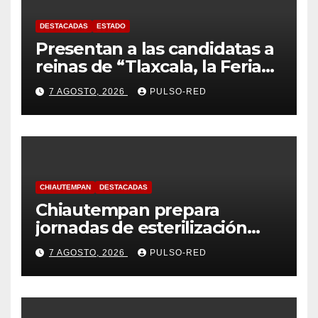
DESTACADAS
ESTADO
Presentan a las candidatas a
reinas de “Tlaxcala, la Feria
de Ferias 2026: La Flor
7 AGOSTO, 2026
PULSO-RED
Tlaxcalteca”
CHIAUTEMPAN
DESTACADAS
Chiautempan prepara
jornadas de esterilización
para perros y gatos
7 AGOSTO, 2026
PULSO-RED