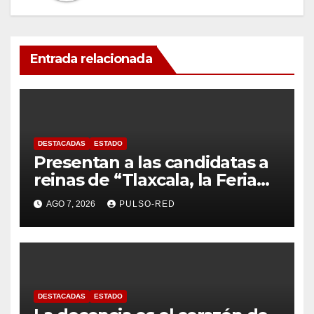
Entrada relacionada
DESTACADAS
ESTADO
Presentan a las candidatas a
reinas de “Tlaxcala, la Feria
de Ferias 2026: La Flor
AGO 7, 2026
PULSO-RED
Tlaxcalteca”
DESTACADAS
ESTADO