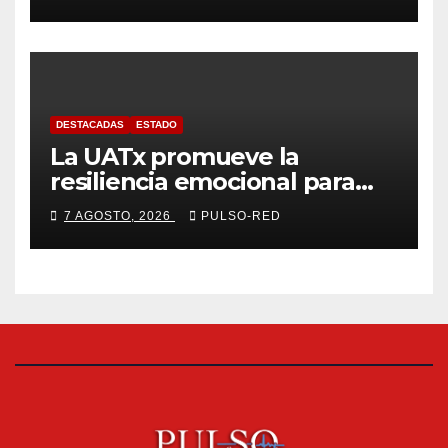
fiscalizables del ejercicio
fiscal 2025
DESTACADAS
ESTADO
La UATx promueve la
resiliencia emocional para
fortalecer salud y bienestar
7 AGOSTO, 2026
PULSO-RED
de estudiantes y docentes