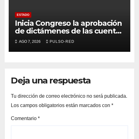
ESTADO
Inicia Congreso la aprobación
de dictámenes de las cuentas
públicas de entes
AGO 7, 2026
PULSO-RED
fiscalizables del ejercicio
fiscal 2025
Deja una respuesta
Tu dirección de correo electrónico no será publicada.
Los campos obligatorios están marcados con
*
Comentario
*