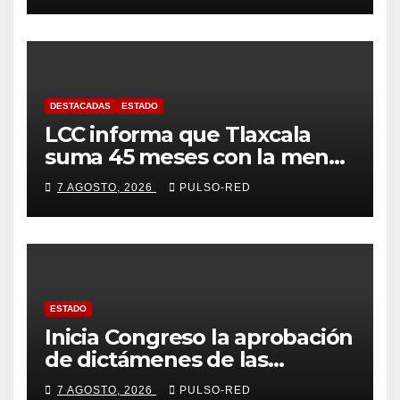
DESTACADAS
ESTADO
LCC informa que Tlaxcala
suma 45 meses con la menor
tasa de delitos en el país
7 AGOSTO, 2026
PULSO-RED
ESTADO
Inicia Congreso la aprobación
de dictámenes de las
cuentas públicas de entes
7 AGOSTO, 2026
PULSO-RED