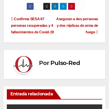
Navegación
Confirma SESA 67
Aseguran a dos personas
personas recuperadas y 4
y dos réplicas de arma de
de
fallecimientos de Covid-19
fuego
entradas
Por
Pulso-Red
Entrada relacionada