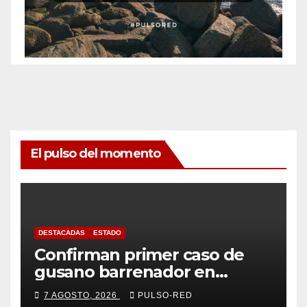
El pulso del momento
DESTACADAS
ESTADO
Confirman primer caso de
gusano barrenador en
humano en Tlaxcala
7 AGOSTO, 2026
PULSO-RED