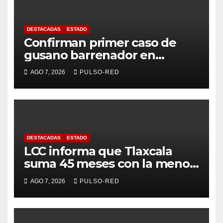
DESTACADAS
ESTADO
Confirman primer caso de
gusano barrenador en
humano en Tlaxcala
AGO 7, 2026
PULSO-RED
DESTACADAS
ESTADO
LCC informa que Tlaxcala
suma 45 meses con la menor
tasa de delitos en el país
AGO 7, 2026
PULSO-RED