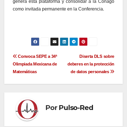
genera esta plataforma y consolidar a la Conago
como invitada permanente en la Conferencia.
Navegación
Convoca SEPE a 34ª
Diserta DLS sobre
Olimpiada Mexicana de
deberes en la protección
de
Matemáticas
de datos personales
entradas
Por
Pulso-Red