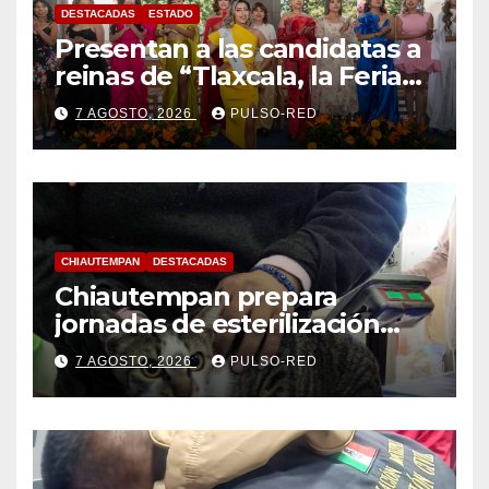
DESTACADAS
ESTADO
Presentan a las candidatas a
reinas de “Tlaxcala, la Feria
de Ferias 2026: La Flor
7 AGOSTO, 2026
PULSO-RED
Tlaxcalteca”
CHIAUTEMPAN
DESTACADAS
Chiautempan prepara
jornadas de esterilización
para perros y gatos
7 AGOSTO, 2026
PULSO-RED