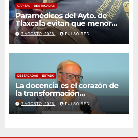
CAPITAL
DESTACADAS
Paramédicos del Ayto. de
Tlaxcala evitan que menor
sufra complicaciones por
7 AGOSTO, 2026
PULSO-RED
hipotermia tras caer en una
cisterna
DESTACADAS
ESTADO
La docencia es el corazón de
la transformación
universitaria: Rector de la
7 AGOSTO, 2026
PULSO-RED
UATx