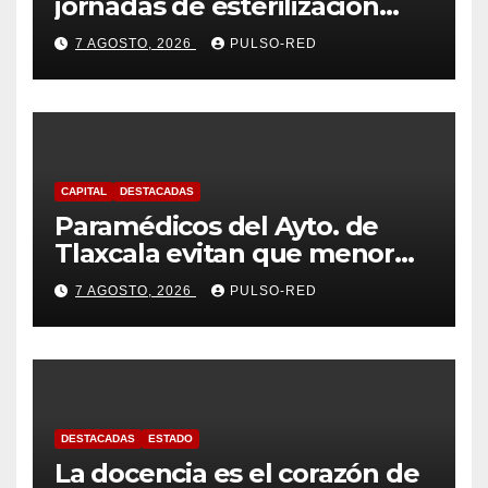
jornadas de esterilización
para perros y gatos
7 AGOSTO, 2026
PULSO-RED
CAPITAL
DESTACADAS
Paramédicos del Ayto. de
Tlaxcala evitan que menor
sufra complicaciones por
7 AGOSTO, 2026
PULSO-RED
hipotermia tras caer en una
cisterna
DESTACADAS
ESTADO
La docencia es el corazón de