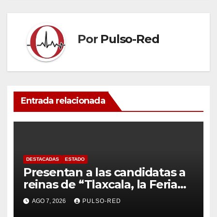
Por
Pulso-Red
Entrada relacionada
DESTACADAS
ESTADO
Presentan a las candidatas a
reinas de “Tlaxcala, la Feria
de Ferias 2026: La Flor
AGO 7, 2026
PULSO-RED
Tlaxcalteca”