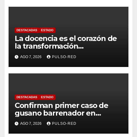
DESTACADAS
ESTADO
La docencia es el corazón de
la transformación
universitaria: Rector de la
AGO 7, 2026
PULSO-RED
UATx
DESTACADAS
ESTADO
Confirman primer caso de
gusano barrenador en
humano en Tlaxcala
AGO 7, 2026
PULSO-RED