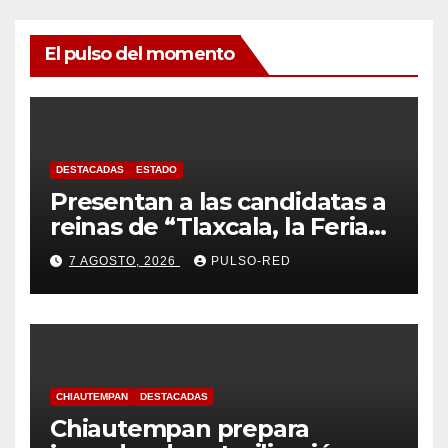
El pulso del momento
DESTACADAS
ESTADO
Presentan a las candidatas a
reinas de “Tlaxcala, la Feria
de Ferias 2026: La Flor
7 AGOSTO, 2026
PULSO-RED
Tlaxcalteca”
CHIAUTEMPAN
DESTACADAS
Chiautempan prepara