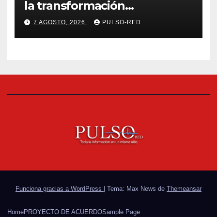
la transformación
universitaria: Rector de la
7 AGOSTO, 2026
PULSO-RED
UATx
Funciona gracias a WordPress
|
Tema: Max News de
Themeansar
Home
PROYECTO DE ACUERDO
Sample Page