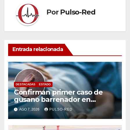
Por
Pulso-Red
Entrada relacionada
DESTACADAS
ESTADO
Confirman primer caso de
gusano barrenador en
humano en Tlaxcala
AGO 7, 2026
PULSO-RED