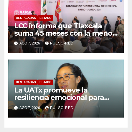
DESTACADAS
ESTADO
LCC informa que Tlaxcala
suma 45 meses con la menor
tasa de delitos en el país
AGO 7, 2026
PULSO-RED
DESTACADAS
ESTADO
La UATx promueve la
resiliencia emocional para
fortalecer salud y bienestar
AGO 7, 2026
PULSO-RED
de estudiantes y docentes