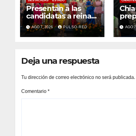
DESTACADAS
ESTADO
CHIAUTE
Presentan a las
Chi
candidatas a reinas
prep
de “Tlaxcala, la
este
AGO 7, 2026
PULSO-RED
AGO 7
Feria de Ferias 2026:
perr
La Flor Tlaxcalteca”
Deja una respuesta
Tu dirección de correo electrónico no será publicada.
Comentario
*