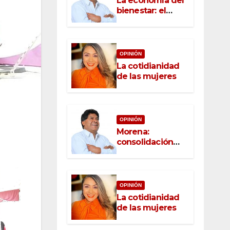
La economía del
bienestar: el
nuevo rostro del
desarrollo
OPINIÓN
La cotidianidad
de las mujeres
OPINIÓN
Morena:
consolidación
con raíz, rumbo
con convicción
OPINIÓN
La cotidianidad
de las mujeres