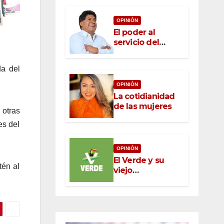
OPINIÓN
El poder al
servicio del
pueblo: la nueva
ética pública en
da del
México
OPINIÓN
La cotidianidad
de las mujeres
 otras
es del
OPINIÓN
El Verde y su
tén al
viejo
oportunismo