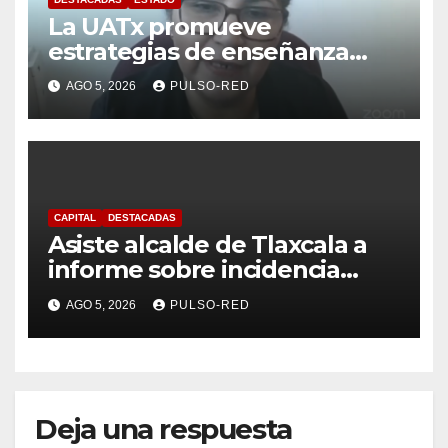
La UATx promueve
estrategias de enseñanza
centradas en el contexto de
AGO 5, 2026
PULSO-RED
sus estudiantes
CAPITAL
DESTACADAS
Asiste alcalde de Tlaxcala a
informe sobre incidencia
delictiva refrenda trabajo
AGO 5, 2026
PULSO-RED
coordinado
Deja una respuesta