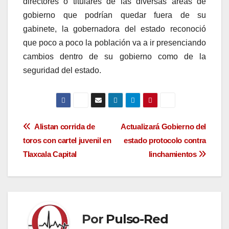
directores o titulares de las diversas áreas de
gobierno que podrían quedar fuera de su
gabinete, la gobernadora del estado reconoció
que poco a poco la población va a ir presenciando
cambios dentro de su gobierno como de la
seguridad del estado.
Navegación
Alistan corrida de
Actualizará Gobierno del
toros con cartel juvenil en
estado protocolo contra
de
Tlaxcala Capital
linchamientos
entradas
Por
Pulso-Red