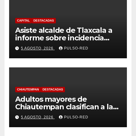
CAPITAL
DESTACADAS
Asiste alcalde de Tlaxcala a
informe sobre incidencia
delictiva refrenda trabajo
5 AGOSTO, 2026
PULSO-RED
coordinado
CHIAUTEMPAN
DESTACADAS
Adultos mayores de
Chiautempan clasifican a la
etapa federal de las
5 AGOSTO, 2026
PULSO-RED
Olimpiadas de Oro