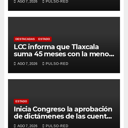
AGO 7, 2026
PULSO-RED
DESTACADAS
ESTADO
LCC informa que Tlaxcala
suma 45 meses con la menor
tasa de delitos en el país
AGO 7, 2026
PULSO-RED
ESTADO
Inicia Congreso la aprobación
de dictámenes de las cuentas
públicas de entes
AGO 7, 2026
PULSO-RED