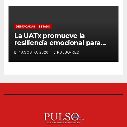
DESTACADAS
ESTADO
La UATx promueve la
resiliencia emocional para
fortalecer salud y bienestar
7 AGOSTO, 2026
PULSO-RED
de estudiantes y docentes