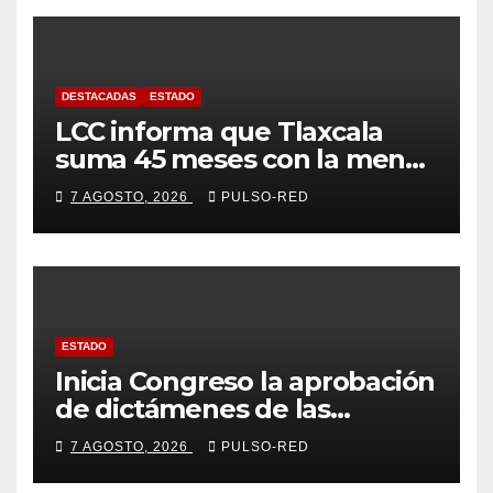
DESTACADAS
ESTADO
LCC informa que Tlaxcala
suma 45 meses con la menor
tasa de delitos en el país
7 AGOSTO, 2026
PULSO-RED
ESTADO
Inicia Congreso la aprobación
de dictámenes de las
cuentas públicas de entes
7 AGOSTO, 2026
PULSO-RED
fiscalizables del ejercicio
fiscal 2025