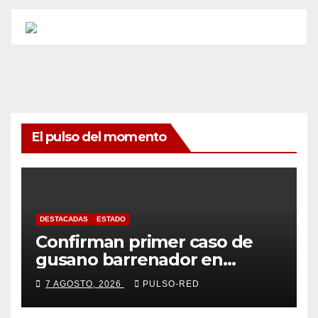
El pulso del momento
DESTACADAS
ESTADO
Confirman primer caso de
gusano barrenador en
humano en Tlaxcala
7 AGOSTO, 2026
PULSO-RED