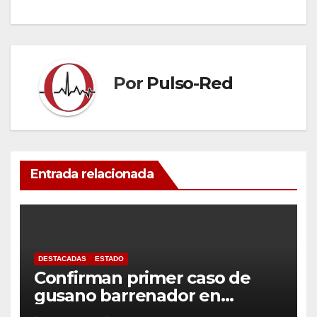
Por
Pulso-Red
Entrada relacionada
DESTACADAS
ESTADO
Confirman primer caso de
gusano barrenador en
humano en Tlaxcala