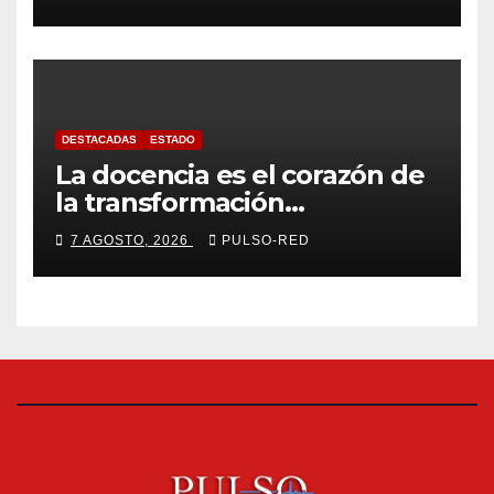
hipotermia tras caer en una
cisterna
DESTACADAS
ESTADO
La docencia es el corazón de
la transformación
universitaria: Rector de la
7 AGOSTO, 2026
PULSO-RED
UATx