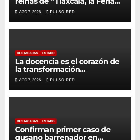
reinas de “Tlaxcala, la Feria
de Ferias 2026: La Flor
AGO 7, 2026
PULSO-RED
Tlaxcalteca”
DESTACADAS
ESTADO
La docencia es el corazón de
la transformación
universitaria: Rector de la
AGO 7, 2026
PULSO-RED
UATx
DESTACADAS
ESTADO
Confirman primer caso de
gusano barrenador en