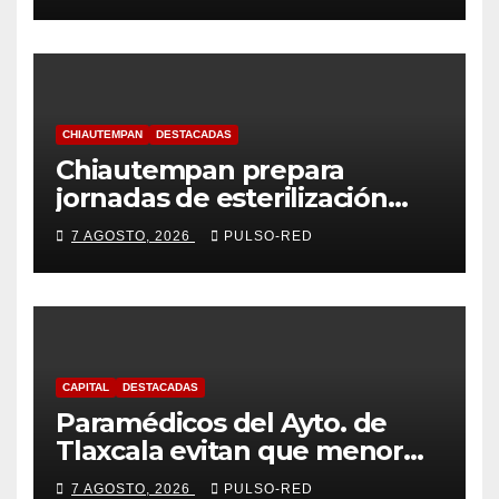
Tlaxcalteca”
CHIAUTEMPAN
DESTACADAS
Chiautempan prepara
jornadas de esterilización
para perros y gatos
7 AGOSTO, 2026
PULSO-RED
CAPITAL
DESTACADAS
Paramédicos del Ayto. de
Tlaxcala evitan que menor
sufra complicaciones por
7 AGOSTO, 2026
PULSO-RED