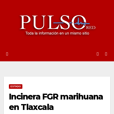
Ir
al
contenido
ESTADO
Incinera FGR marihuana
en Tlaxcala