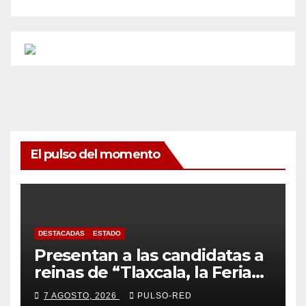
El pulso del momento
DESTACADAS
ESTADO
Presentan a las candidatas a
reinas de “Tlaxcala, la Feria
de Ferias 2026: La Flor
7 AGOSTO, 2026
PULSO-RED