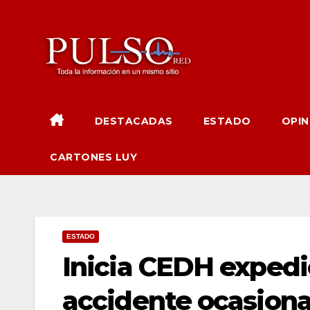
Ir
al
contenido
DESTACADAS
ESTADO
OPIN
CARTONES LUY
ESTADO
Inicia CEDH expedi
accidente ocasiona