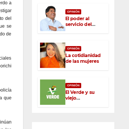
erdo a
stigar
OPINIÓN
to del
El poder al
servicio del
que se
pueblo: la nueva
ado de
ética pública en
México
OPINIÓN
La cotidianidad
iales
de las mujeres
orichi
OPINIÓN
olicía
El Verde y su
ca que
viejo
oportunismo
tinúan