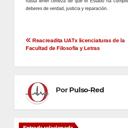
hasta tener certeza de que el Estado ha cumpli
deberes de verdad, justicia y reparación.
Navegación
Reacreadita UATx licenciaturas de la
Facultad de Filosofía y Letras
de
entradas
Por
Pulso-Red
Entrada relacionada