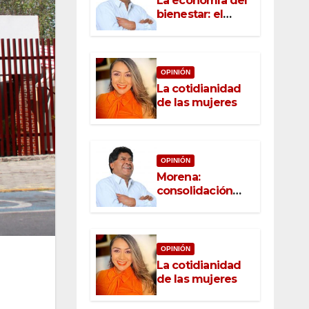
La economía del
bienestar: el
nuevo rostro del
desarrollo
OPINIÓN
La cotidianidad
de las mujeres
OPINIÓN
Morena:
consolidación
con raíz, rumbo
con convicción
OPINIÓN
La cotidianidad
de las mujeres