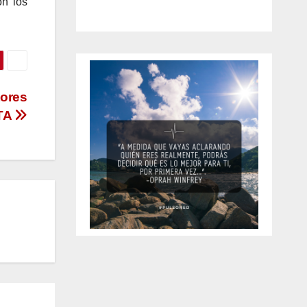
on los
tores
RTA