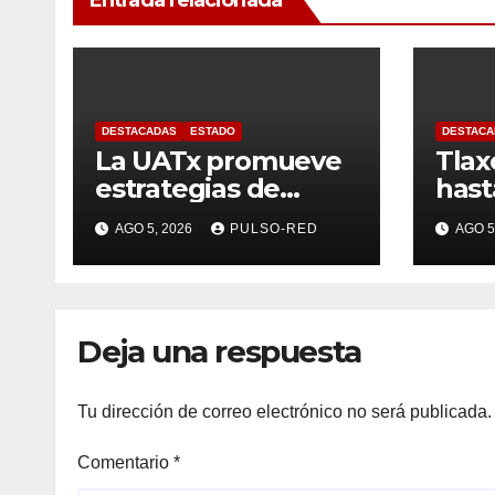
DESTACADAS
ESTADO
DESTACA
La UATx promueve
Tlax
estrategias de
has
enseñanza
anua
AGO 5, 2026
PULSO-RED
AGO 5
centradas en el
de r
contexto de sus
estudiantes
Deja una respuesta
Tu dirección de correo electrónico no será publicada.
Comentario
*