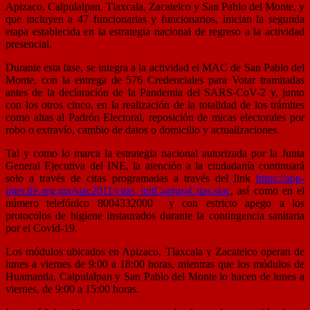
Apizaco, Calpulalpan, Tlaxcala, Zacatelco y San Pablo del Monte, y
que incluyen a 47 funcionarias y funcionarios, inician la segunda
etapa establecida en la estrategia nacional de regreso a la actividad
presencial.
Durante esta fase, se integra a la actividad el MAC de San Pablo del
Monte, con la entrega de 576 Credenciales para Votar tramitadas
antes de la declaración de la Pandemia del SARS-CoV-2 y, junto
con los otros cinco, en la realización de la totalidad de los trámites
como altas al Padrón Electoral, reposición de micas electorales por
robo o extravío, cambio de datos o domicilio y actualizaciones.
Tal y como lo marca la estrategia nacional autorizada por la Junta
General Ejecutiva del INE, la atención a la ciudadanía continuará
solo a través de citas programadas a través del link
https://app-
inter.ife.org.mx/siac2011/citas_initCapturaCitas.siac
, así como en el
número telefónico 8004332000
y con estricto apego a los
protocolos de higiene instaurados durante la contingencia sanitaria
por el Covid-19.
Los módulos ubicados en Apizaco, Tlaxcala y Zacatelco operan de
lunes a viernes de 9:00 a 18:00 horas, mientras que los módulos de
Huamantla, Calpulalpan y San Pablo del Monte lo hacen de lunes a
viernes, de 9:00 a 15:00 horas.