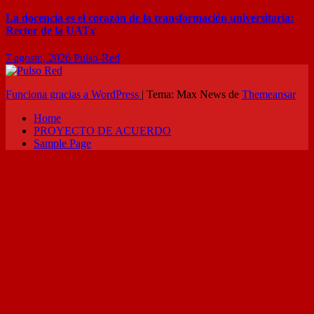
La docencia es el corazón de la transformación universitaria:
Rector de la UATx
7 agosto, 2026
Pulso-Red
Funciona gracias a WordPress
|
Tema: Max News de
Themeansar
Home
PROYECTO DE ACUERDO
Sample Page