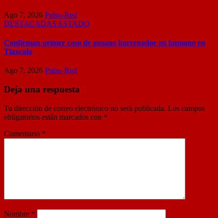
Ago 7, 2026
Pulso-Red
DESTACADAS
ESTADO
Confirman primer caso de gusano barrenador en humano en
Tlaxcala
Ago 7, 2026
Pulso-Red
Deja una respuesta
Tu dirección de correo electrónico no será publicada.
Los campos
obligatorios están marcados con
*
Comentario
*
Nombre
*