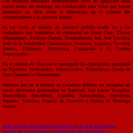
Los módulos itinerantes permanecerán fuera de operación hasta
nuevo aviso; sin embargo, las Credenciales para Votar que fueron
tramitadas en ellos, están a disposición en el módulo fijo
correspondiente a la cabecera distrital.
Es así como al módulo de Apizaco podrán acudir las y los
ciudadanos que tramitaron su credencial en Santa Cruz, Tlaxco,
Atlangatepec, Emiliano Zapata, Tzompantepec, San José Teacalco,
Tetla de la Solidaridad, Cuaxomulco, Terrenate, Xaloztoc, Tocatlán,
Ixtenco, Zitlaltepec, Altzayanca, Cuapiaxtla y El Carmen
Tequexquitla.
En el módulo de Tlaxcala se entregarán las credenciales tramitadas
en Papalotla, Teolocholco, Mazatecochco, Tetlanohcan, Contla de
Juan Cuamatzi y Chiautempan.
Mientras que en el módulo de Zacatelco deberán ser recogidas las
micas electorales gestionadas en Xaltocan, San Lucas Tecopilco,
Hueyotlipan, Sanctórum, Españita, Nanacamilpa, Ixtacuixtla,
Tepetitla, Nativitas, Amaxac de Guerrero y Muñoz de Domingo
Arenas.
Navegación
IAIP reanuda actividades presenciales en la sede del Instituto
Benefician con despensas a familias de seis municipios