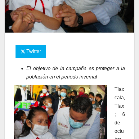
Twitter
El objetivo de la campaña es proteger a la
población en el periodo invernal
Tlax
cala,
Tlax
; 6
de
octu