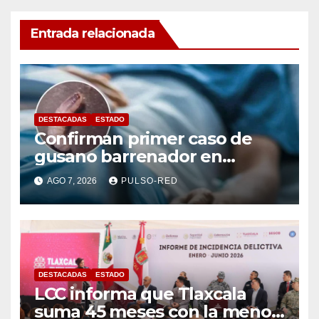
Entrada relacionada
DESTACADAS
ESTADO
Confirman primer caso de
gusano barrenador en
humano en Tlaxcala
AGO 7, 2026
PULSO-RED
DESTACADAS
ESTADO
LCC informa que Tlaxcala
suma 45 meses con la menor