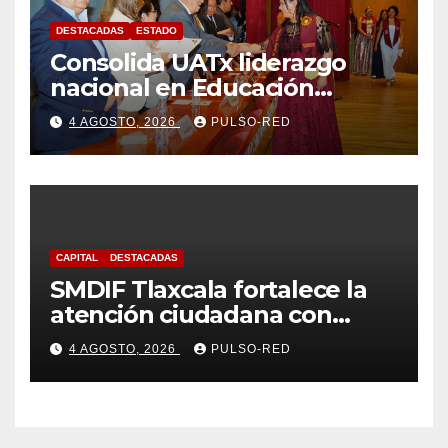
DESTACADAS
ESTADO
Consolida UATx liderazgo
nacional en Educación
Especial, Gerontología y
4 AGOSTO, 2026
PULSO-RED
Ciencias de la Familia
CAPITAL
DESTACADAS
SMDIF Tlaxcala fortalece la
atención ciudadana con
servicios cercanos y espacios
4 AGOSTO, 2026
PULSO-RED
dignos para las familias