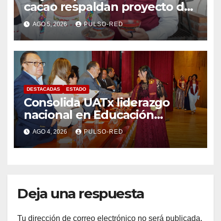
cacao respaldan proyecto de
Alfonso Sánchez García
AGO 5, 2026
PULSO-RED
rumbo a la Coordinación
Estatal de Morena
DESTACADAS
ESTADO
Consolida UATx liderazgo
nacional en Educación
Especial, Gerontología y
AGO 4, 2026
PULSO-RED
Ciencias de la Familia
Deja una respuesta
Tu dirección de correo electrónico no será publicada.