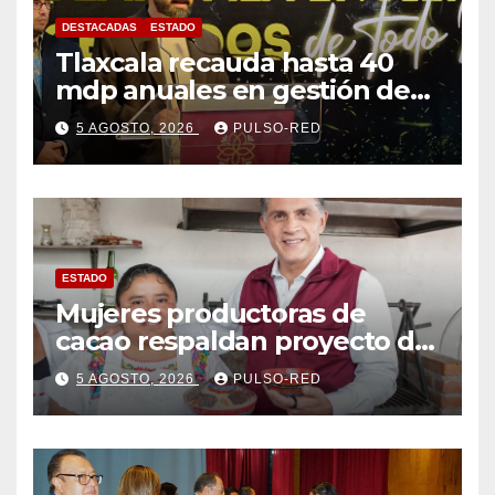
DESTACADAS
ESTADO
Tlaxcala recauda hasta 40
mdp anuales en gestión de
residuos: PAA
5 AGOSTO, 2026
PULSO-RED
ESTADO
Mujeres productoras de
cacao respaldan proyecto de
Alfonso Sánchez García
5 AGOSTO, 2026
PULSO-RED
rumbo a la Coordinación
Estatal de Morena