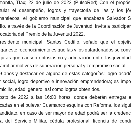
antla, Tlax; 22 de julio de 2022 (PulsoRed) Con el propós
mular el desempeño, logros y trayectoria de las y los jó
antlecos, el gobierno municipal que encabeza Salvador S
llo, a través de la Coordinación de Juventud, invita a participar
ocatoria del Premio de la Juventud 2022.
residente municipal, Santos Cedillo, señaló que el objeti
egar este reconocimiento es que las y los galardonados se conv
iguras que causen entusiasmo y admiración entre las juventu
arrollar motivos de superación personal y compromiso social.
29 años y destacar en alguna de estas categorías: logro acad
bor social, logro deportivo e innovación emprendedora; es impo
icilio, edad, género, así como logros obtenidos.
agosto de 2022 a las 16:00 horas, donde deberán entregar 
bicadas en el bulevar Cuamanco esquina con Reforma, los sigu
candidato, en caso de ser mayor de edad podrá ser la credenc
la del Servicio Militar, cédula profesional, licencia de cond