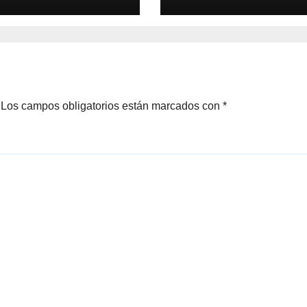
icipaba en una
reporte de pers
herida en Plazue
de Jesús
Los campos obligatorios están marcados con
*