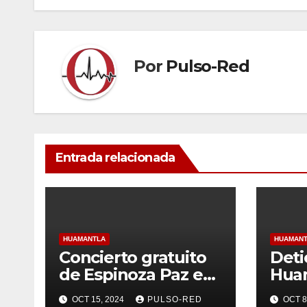
entradas
Por
Pulso-Red
Entrada relacionada
HUAMANTLA
HUAMAN
Concierto gratuito
Deti
de Espinoza Paz en
Huam
Huamantla se
arm
OCT 15, 2024
PULSO-RED
OCT 8