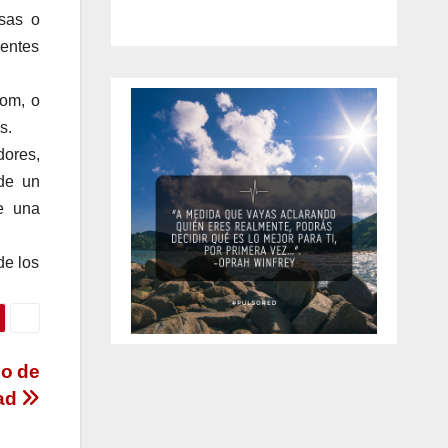
sas o
nentes
com, o
s.
dores,
 de un
e una
de los
mo de
dad