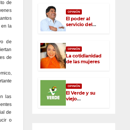
ito de
venes
OPINIÓN
antos
El poder al
servicio del
 en la
pueblo: la nueva
ética pública en
vo de
México
iertan
OPINIÓN
La cotidianidad
des de
de las mujeres
émico,
rtante
OPINIÓN
El Verde y su
en las
viejo
ientes
oportunismo
ial de
ucir o