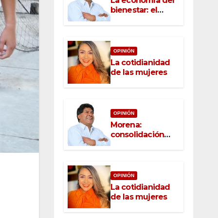
La economía del
bienestar: el
nuevo rostro del
desarrollo
OPINIÓN
La cotidianidad
de las mujeres
OPINIÓN
Morena:
consolidación
con raíz, rumbo
con convicción
OPINIÓN
La cotidianidad
de las mujeres