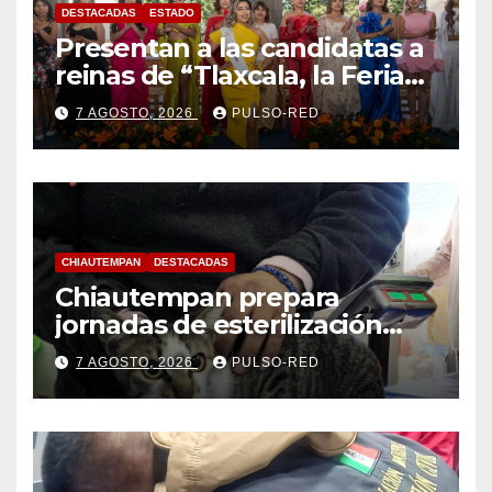
DESTACADAS
ESTADO
Presentan a las candidatas a
reinas de “Tlaxcala, la Feria
de Ferias 2026: La Flor
7 AGOSTO, 2026
PULSO-RED
Tlaxcalteca”
CHIAUTEMPAN
DESTACADAS
Chiautempan prepara
jornadas de esterilización
para perros y gatos
7 AGOSTO, 2026
PULSO-RED