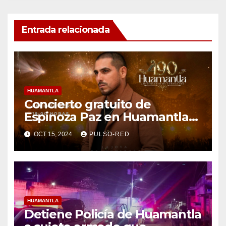
Entrada relacionada
HUAMANTLA
Concierto gratuito de
Espinoza Paz en Huamantla
se realizará en el Recinto
OCT 15, 2024
PULSO-RED
Ferial
HUAMANTLA
Detiene Policía de Huamantla