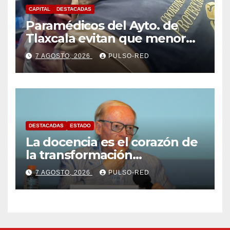
CAPITAL
DESTACADAS
Paramédicos del Ayto. de
Tlaxcala evitan que menor
sufra complicaciones por
7 AGOSTO, 2026
PULSO-RED
hipotermia tras caer en una
cisterna
DESTACADAS
ESTADO
La docencia es el corazón de
la transformación
universitaria: Rector de la
7 AGOSTO, 2026
PULSO-RED
UATx