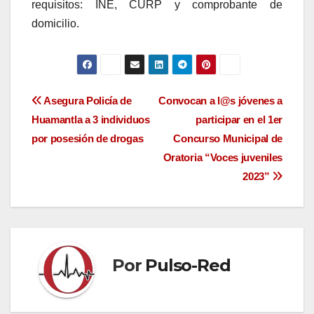
requisitos: INE, CURP y comprobante de
domicilio.
Navegación
Asegura Policía de
Convocan a l@s jóvenes a
Huamantla a 3 individuos
participar en el 1er
de
por posesión de drogas
Concurso Municipal de
entradas
Oratoria “Voces juveniles
2023”
Por
Pulso-Red