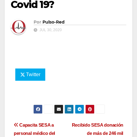
Covid 19?
Por
Pulso-Red
JUL 30, 2020
Twitter
Navegación
Capacita SESA a
Recibido SESA donación
personal médico del
de más de 246 mil