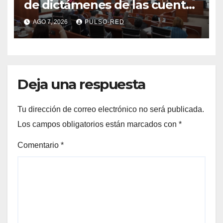
de dictámenes de las cuentas
públicas de entes
AGO 7, 2026
PULSO-RED
fiscalizables del ejercicio
fiscal 2025
Deja una respuesta
Tu dirección de correo electrónico no será publicada.
Los campos obligatorios están marcados con
*
Comentario
*