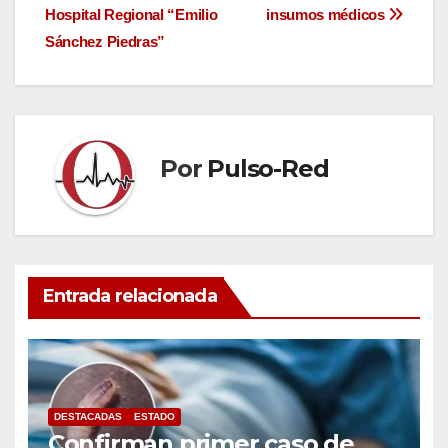
de
Hospital Regional “Emilio
insumos médicos
entradas
Sánchez Piedras”
Por
Pulso-Red
Entrada relacionada
DESTACADAS
ESTADO
Confirman primer caso de