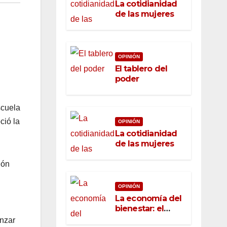
La cotidianidad
de las mujeres
OPINIÓN
El tablero del
poder
scuela
ció la
OPINIÓN
La cotidianidad
de las mujeres
ión
OPINIÓN
La economía del
bienestar: el
nuevo rostro del
anzar