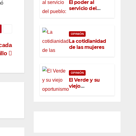
El poder al
mó
servicio del
pueblo: la nueva
ética pública en
México
OPINIÓN
La cotidianidad
 cada
de las mujeres
llo
OPINIÓN
El Verde y su
viejo
oportunismo