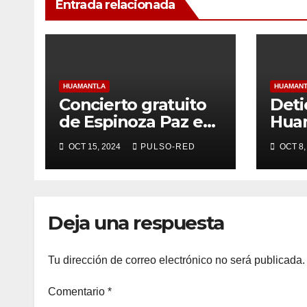
Entrada relacionada
HUAMANTLA
HUAMAN
Concierto gratuito
Deti
de Espinoza Paz en
Huam
Huamantla se
arm
OCT 15, 2024
PULSO-RED
OCT 8,
realizará en el
part
Recinto Ferial
riña
Deja una respuesta
Tu dirección de correo electrónico no será publicada.
Comentario
*