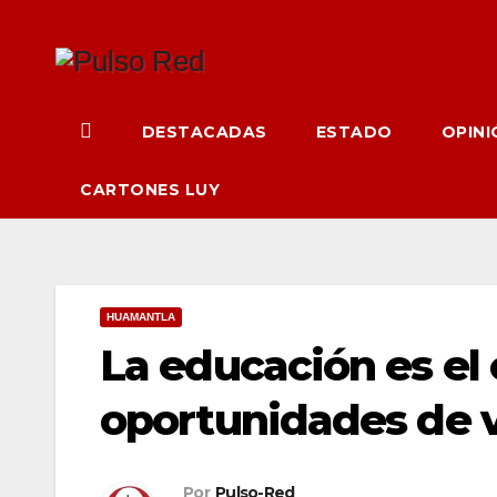
Ir
al
contenido
DESTACADAS
ESTADO
OPINI
CARTONES LUY
HUAMANTLA
La educación es el
oportunidades de v
Por
Pulso-Red