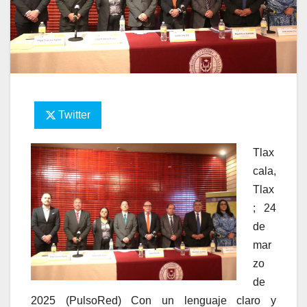
Twitter
Tlax
cala,
Tlax
; 24
de
mar
zo
de
2025 (PulsoRed) Con un lenguaje claro y