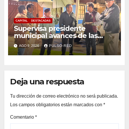
CAPITAL
DESTACADAS
Supervisa presidente
municipal avances de las
acciones de “Más Territorio y
AGO 9, 2026
PULSO-RED
Menos Escritorio” en la
Unidad Habitacional Cuatro
Señoríos
Deja una respuesta
Tu dirección de correo electrónico no será publicada.
Los campos obligatorios están marcados con
*
Comentario
*