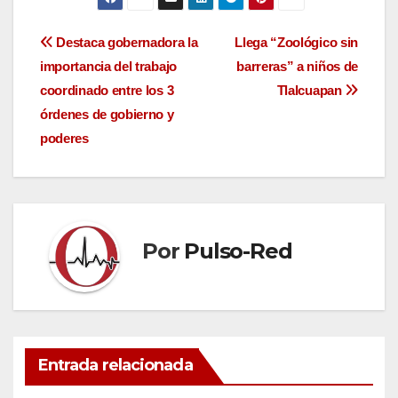
Navegación
Destaca gobernadora la
Llega “Zoológico sin
importancia del trabajo
barreras” a niños de
de
coordinado entre los 3
Tlalcuapan
entradas
órdenes de gobierno y
poderes
Por
Pulso-Red
Entrada relacionada