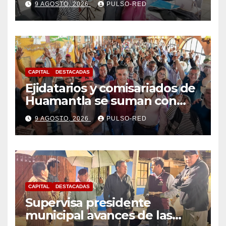
9 AGOSTO, 2026
PULSO-RED
Violoncello; las inscripciones
siguen abiertas
CAPITAL
DESTACADAS
Ejidatarios y comisariados de
Huamantla se suman con
Alfonso Sánchez, respaldan
9 AGOSTO, 2026
PULSO-RED
su proyecto de defensa
CAPITAL
DESTACADAS
Supervisa presidente
municipal avances de las