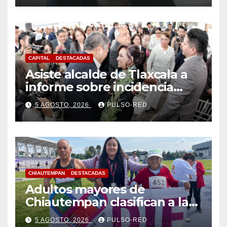
CAPITAL
DESTACADAS
Asiste alcalde de Tlaxcala a
informe sobre incidencia
delictiva refrenda trabajo
5 AGOSTO, 2026
PULSO-RED
coordinado
CHIAUTEMPAN
DESTACADAS
Adultos mayores de
Chiautempan clasifican a la
etapa federal de las
5 AGOSTO, 2026
PULSO-RED