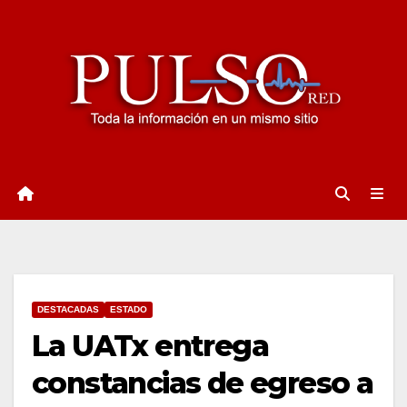
Ir
al
contenido
DESTACADAS
ESTADO
La UATx entrega
constancias de egreso a