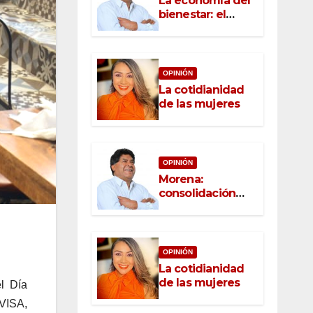
La economía del
bienestar: el
nuevo rostro del
desarrollo
OPINIÓN
La cotidianidad
de las mujeres
OPINIÓN
Morena:
consolidación
con raíz, rumbo
con convicción
OPINIÓN
La cotidianidad
de las mujeres
l Día
AVISA,