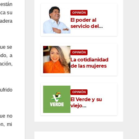
están
zca su
OPINIÓN
El poder al
dadera
servicio del
pueblo: la nueva
ética pública en
México
que se
OPINIÓN
ndo, a
La cotidianidad
ación,
de las mujeres
ufrido
OPINIÓN
El Verde y su
viejo
oportunismo
que no
en, mi