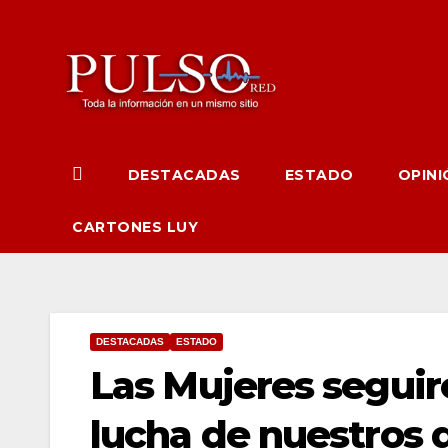
Ir
al
contenido
DESTACADAS
ESTADO
OPINI
CARTONES LUY
DESTACADAS
ESTADO
Las Mujeres segui
lucha de nuestros 