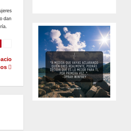
ujeres
lo dan
ría.
pacio
los