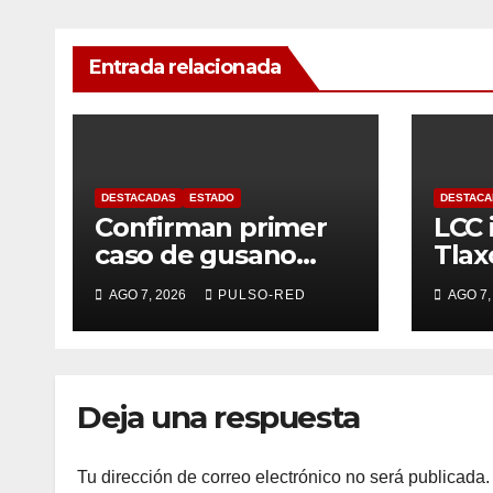
Entrada relacionada
DESTACADAS
ESTADO
DESTACA
Confirman primer
LCC 
caso de gusano
Tlax
barrenador en
mese
AGO 7, 2026
PULSO-RED
AGO 7,
humano en
tasa
Tlaxcala
país
Deja una respuesta
Tu dirección de correo electrónico no será publicada.