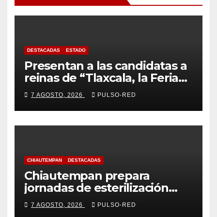
DESTACADAS
ESTADO
Presentan a las candidatas a
reinas de “Tlaxcala, la Feria
de Ferias 2026: La Flor
7 AGOSTO, 2026
PULSO-RED
Tlaxcalteca”
CHIAUTEMPAN
DESTACADAS
Chiautempan prepara
jornadas de esterilización
para perros y gatos
7 AGOSTO, 2026
PULSO-RED