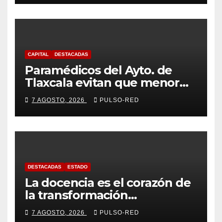
CAPITAL
DESTACADAS
Paramédicos del Ayto. de
Tlaxcala evitan que menor
sufra complicaciones por
7 AGOSTO, 2026
PULSO-RED
hipotermia tras caer en una
cisterna
DESTACADAS
ESTADO
La docencia es el corazón de
la transformación
universitaria: Rector de la
7 AGOSTO, 2026
PULSO-RED
UATx