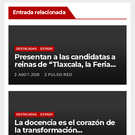
Entrada relacionada
DESTACADAS
ESTADO
Presentan a las candidatas a
reinas de “Tlaxcala, la Feria
de Ferias 2026: La Flor
AGO 7, 2026
PULSO-RED
Tlaxcalteca”
DESTACADAS
ESTADO
La docencia es el corazón de
la transformación