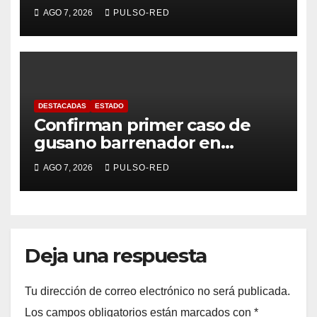
universitaria: Rector de la
AGO 7, 2026
PULSO-RED
UATx
DESTACADAS
ESTADO
Confirman primer caso de
gusano barrenador en
humano en Tlaxcala
AGO 7, 2026
PULSO-RED
Deja una respuesta
Tu dirección de correo electrónico no será publicada.
Los campos obligatorios están marcados con
*