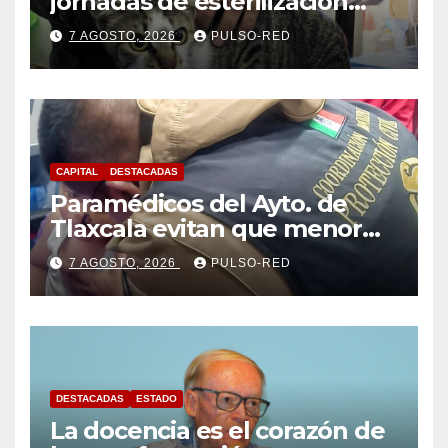
jornadas de esterilización
para perros y gatos
7 AGOSTO, 2026
PULSO-RED
CAPITAL
DESTACADAS
Paramédicos del Ayto. de
Tlaxcala evitan que menor
sufra complicaciones por
7 AGOSTO, 2026
PULSO-RED
hipotermia tras caer en una
cisterna
DESTACADAS
ESTADO
La docencia es el corazón de