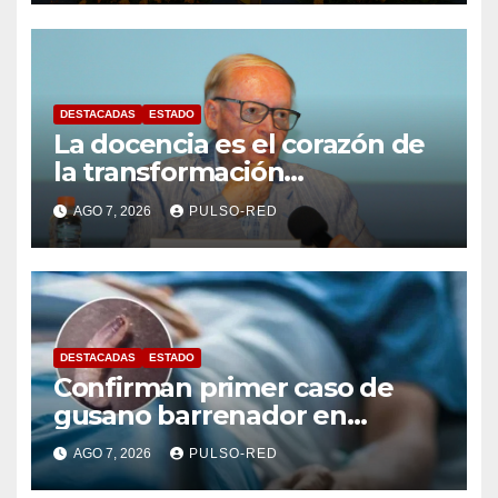
DESTACADAS
ESTADO
La docencia es el corazón de
la transformación
universitaria: Rector de la
AGO 7, 2026
PULSO-RED
UATx
DESTACADAS
ESTADO
Confirman primer caso de
gusano barrenador en
humano en Tlaxcala
AGO 7, 2026
PULSO-RED