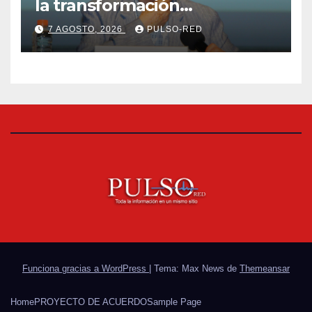
la transformación
universitaria: Rector de la
7 AGOSTO, 2026
PULSO-RED
UATx
Funciona gracias a WordPress
|
Tema: Max News de
Themeansar
Home
PROYECTO DE ACUERDO
Sample Page