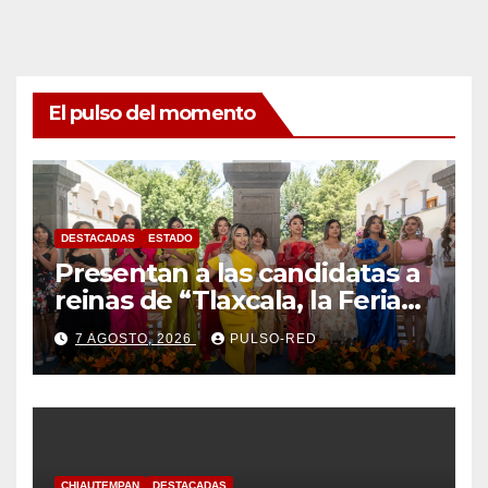
El pulso del momento
DESTACADAS
ESTADO
Presentan a las candidatas a
reinas de “Tlaxcala, la Feria
de Ferias 2026: La Flor
7 AGOSTO, 2026
PULSO-RED
Tlaxcalteca”
CHIAUTEMPAN
DESTACADAS