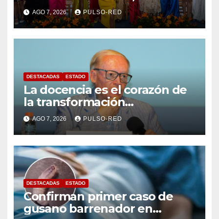
de Ferias 2026: La Flor
AGO 7, 2026
PULSO-RED
Tlaxcalteca”
DESTACADAS
ESTADO
La docencia es el corazón de
la transformación
universitaria: Rector de la
AGO 7, 2026
PULSO-RED
UATx
DESTACADAS
ESTADO
Confirman primer caso de
gusano barrenador en