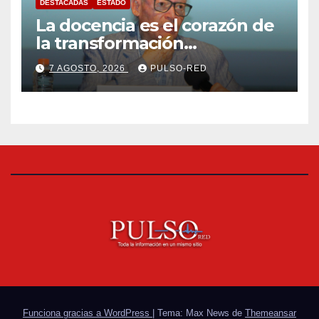
DESTACADAS
ESTADO
La docencia es el corazón de
la transformación
universitaria: Rector de la
7 AGOSTO, 2026
PULSO-RED
UATx
Funciona gracias a WordPress
|
Tema: Max News de
Themeansar