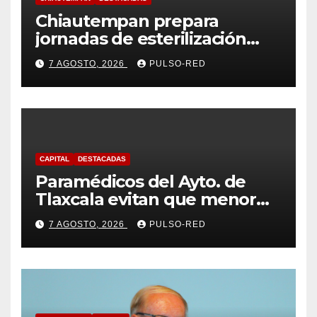
Chiautempan prepara
jornadas de esterilización
para perros y gatos
7 AGOSTO, 2026
PULSO-RED
CAPITAL
DESTACADAS
Paramédicos del Ayto. de
Tlaxcala evitan que menor
sufra complicaciones por
7 AGOSTO, 2026
PULSO-RED
hipotermia tras caer en una
cisterna