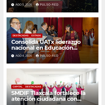
residuos: PAA
AGO 5, 2026
PULSO-RED
DESTACADAS
ESTADO
Consolida UATx liderazgo
nacional en Educación
Especial, Gerontología y
AGO 4, 2026
PULSO-RED
Ciencias de la Familia
CAPITAL
DESTACADAS
SMDIF Tlaxcala fortalece la
atención ciudadana con
servicios cercanos y espacios