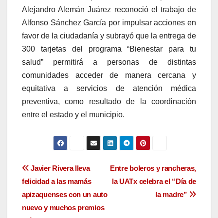
Alejandro Alemán Juárez reconoció el trabajo de
Alfonso Sánchez García por impulsar acciones en
favor de la ciudadanía y subrayó que la entrega de
300 tarjetas del programa “Bienestar para tu
salud” permitirá a personas de distintas
comunidades acceder de manera cercana y
equitativa a servicios de atención médica
preventiva, como resultado de la coordinación
entre el estado y el municipio.
Navegación
Javier Rivera lleva
Entre boleros y rancheras,
felicidad a las mamás
la UATx celebra el “Día de
de
apizaquenses con un auto
la madre”
entradas
nuevo y muchos premios