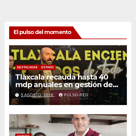
El pulso del momento
DESTACADAS
ESTADO
Tlaxcala recauda hasta 40
mdp anuales en gestión de
residuos: PAA
5 AGOSTO, 2026
PULSO-RED