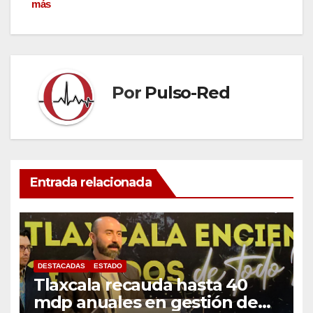
más
Por
Pulso-Red
Entrada relacionada
DESTACADAS
ESTADO
Tlaxcala recauda hasta 40
mdp anuales en gestión de