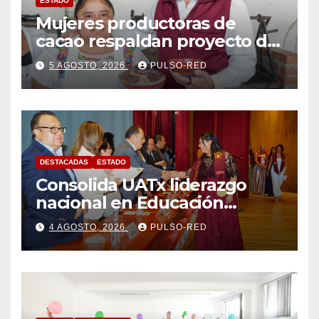
ESTADO
Mujeres productoras de
cacao respaldan proyecto de
Alfonso Sánchez García
5 AGOSTO, 2026
PULSO-RED
rumbo a la Coordinación
Estatal de Morena
DESTACADAS
ESTADO
Consolida UATx liderazgo
nacional en Educación
Especial, Gerontología y
4 AGOSTO, 2026
PULSO-RED
Ciencias de la Familia