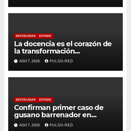
Tlaxcalteca”
DESTACADAS
ESTADO
La docencia es el corazón de
la transformación
universitaria: Rector de la
AGO 7, 2026
PULSO-RED
UATx
DESTACADAS
ESTADO
Confirman primer caso de
gusano barrenador en
humano en Tlaxcala
AGO 7, 2026
PULSO-RED