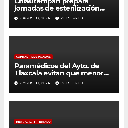
Chiautempan prepara
jornadas de esterilización
para perros y gatos
7 AGOSTO, 2026
PULSO-RED
CAPITAL
DESTACADAS
Paramédicos del Ayto. de
Tlaxcala evitan que menor
sufra complicaciones por
7 AGOSTO, 2026
PULSO-RED
hipotermia tras caer en una
cisterna
DESTACADAS
ESTADO