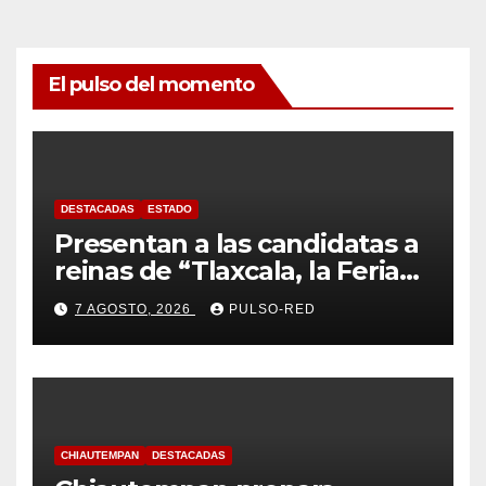
El pulso del momento
DESTACADAS
ESTADO
Presentan a las candidatas a
reinas de “Tlaxcala, la Feria
de Ferias 2026: La Flor
7 AGOSTO, 2026
PULSO-RED
Tlaxcalteca”
CHIAUTEMPAN
DESTACADAS