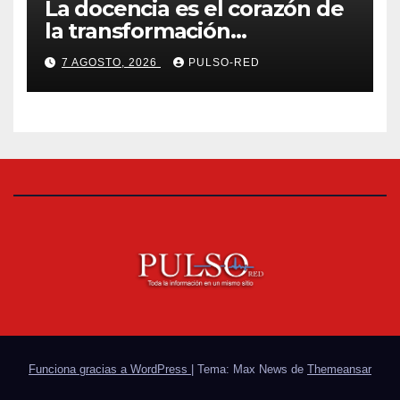
La docencia es el corazón de
la transformación
universitaria: Rector de la
7 AGOSTO, 2026
PULSO-RED
UATx
Funciona gracias a WordPress
|
Tema: Max News de
Themeansar