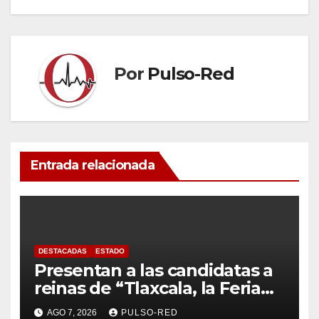
Por
Pulso-Red
Entrada relacionada
DESTACADAS
ESTADO
Presentan a las candidatas a
reinas de “Tlaxcala, la Feria
de Ferias 2026: La Flor
AGO 7, 2026
PULSO-RED