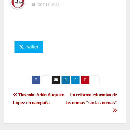
OCT 17, 2022
Twitter
Navegación
Tlaxcala: Adán Augusto
La reforma educativa de
López en campaña
las comas “sin las comas”
de
entradas