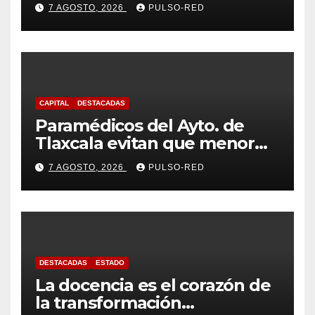
para perros y gatos
7 AGOSTO, 2026
PULSO-RED
CAPITAL
DESTACADAS
Paramédicos del Ayto. de
Tlaxcala evitan que menor
sufra complicaciones por
7 AGOSTO, 2026
PULSO-RED
hipotermia tras caer en una
cisterna
DESTACADAS
ESTADO
La docencia es el corazón de
la transformación