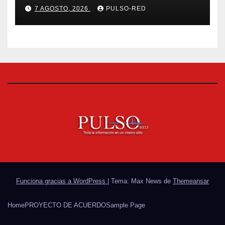
universitaria: Rector de la
7 AGOSTO, 2026
PULSO-RED
UATx
Funciona gracias a WordPress
|
Tema: Max News de
Themeansar
Home
PROYECTO DE ACUERDO
Sample Page