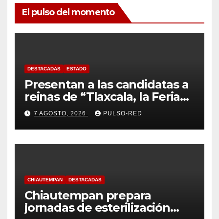
El pulso del momento
DESTACADAS
ESTADO
Presentan a las candidatas a
reinas de “Tlaxcala, la Feria
de Ferias 2026: La Flor
7 AGOSTO, 2026
PULSO-RED
Tlaxcalteca”
CHIAUTEMPAN
DESTACADAS
Chiautempan prepara
jornadas de esterilización