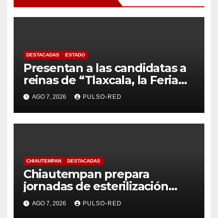
DESTACADAS
ESTADO
Presentan a las candidatas a
reinas de “Tlaxcala, la Feria
de Ferias 2026: La Flor
AGO 7, 2026
PULSO-RED
Tlaxcalteca”
CHIAUTEMPAN
DESTACADAS
Chiautempan prepara
jornadas de esterilización
para perros y gatos
AGO 7, 2026
PULSO-RED