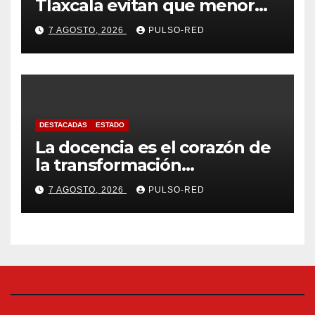
Tlaxcala evitan que menor
sufra complicaciones por
7 AGOSTO, 2026
PULSO-RED
hipotermia tras caer en una
cisterna
DESTACADAS
ESTADO
La docencia es el corazón de
la transformación
universitaria: Rector de la
7 AGOSTO, 2026
PULSO-RED
UATx