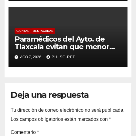
CAPITAL
DESTACADAS
Paramédicos del Ayto. de
Tlaxcala evitan que menor
sufra complicaciones por
AGO 7, 2026
PULSO-RED
hipotermia tras caer en una
cisterna
Deja una respuesta
Tu dirección de correo electrónico no será publicada.
Los campos obligatorios están marcados con
*
Comentario
*