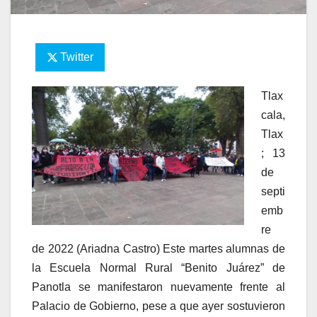
Twitter
Tlax
cala,
Tlax
; 13
de
septi
emb
re
de 2022 (Ariadna Castro) Este martes alumnas de
la Escuela Normal Rural “Benito Juárez” de
Panotla se manifestaron nuevamente frente al
Palacio de Gobierno, pese a que ayer sostuvieron