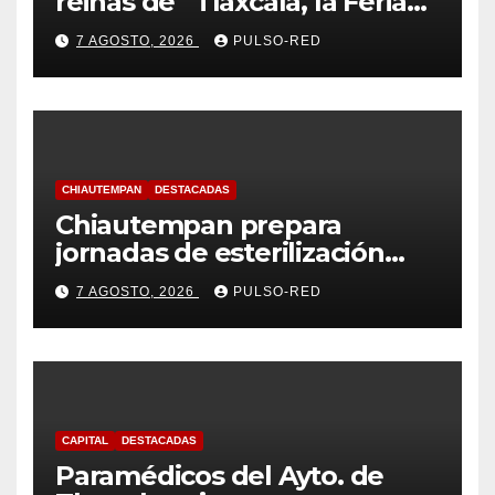
reinas de “Tlaxcala, la Feria
de Ferias 2026: La Flor
7 AGOSTO, 2026
PULSO-RED
Tlaxcalteca”
CHIAUTEMPAN
DESTACADAS
Chiautempan prepara
jornadas de esterilización
para perros y gatos
7 AGOSTO, 2026
PULSO-RED
CAPITAL
DESTACADAS
Paramédicos del Ayto. de