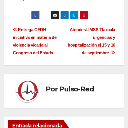
Navegación
Entrega CEDH
Atenderá IMSS Tlaxcala
iniciativa en materia de
urgencias y
de
violencia vicaria al
hospitalización el 15 y 16
entradas
Congreso del Estado
de septiembre
Por
Pulso-Red
Entrada relacionada