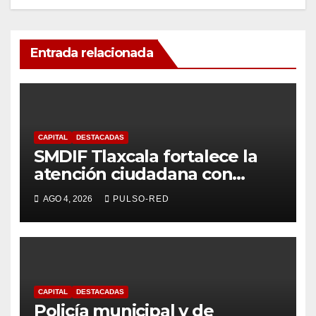
Entrada relacionada
CAPITAL
DESTACADAS
SMDIF Tlaxcala fortalece la
atención ciudadana con
servicios cercanos y espacios
AGO 4, 2026
PULSO-RED
dignos para las familias
CAPITAL
DESTACADAS
Policía municipal y de