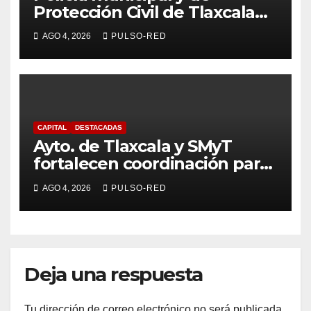
Protección Civil de Tlaxcala
junto con el CRUM brindan
AGO 4, 2026
PULSO-RED
atención tras atropellamiento
de menor en Tizatlán
CAPITAL
DESTACADAS
Ayto. de Tlaxcala y SMyT
fortalecen coordinación para
garantizar la movilidad en la
AGO 4, 2026
PULSO-RED
ciudad de la inclusión y
analizan propuestas
Deja una respuesta
Tu dirección de correo electrónico no será publicada.