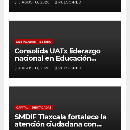
5 AGOSTO, 2026
PULSO-RED
rumbo a la Coordinación
Estatal de Morena
DESTACADAS
ESTADO
Consolida UATx liderazgo
nacional en Educación
Especial, Gerontología y
4 AGOSTO, 2026
PULSO-RED
Ciencias de la Familia
CAPITAL
DESTACADAS
SMDIF Tlaxcala fortalece la
atención ciudadana con