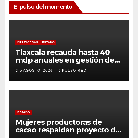
El pulso del momento
DESTACADAS
ESTADO
Tlaxcala recauda hasta 40
mdp anuales en gestión de
residuos: PAA
5 AGOSTO, 2026
PULSO-RED
ESTADO
Mujeres productoras de
cacao respaldan proyecto de
Alfonso Sánchez García