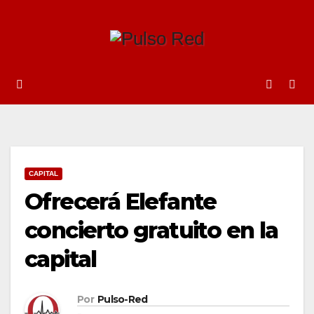
Ir
al
contenido
CAPITAL
Ofrecerá Elefante
concierto gratuito en la
capital
Por
Pulso-Red