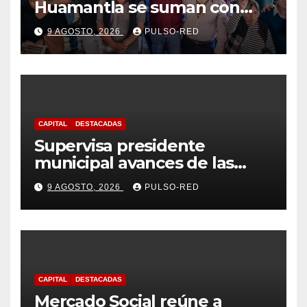
Huamantla se suman con
Alfonso Sánchez, respaldan
9 AGOSTO, 2026
PULSO-RED
su proyecto de defensa
CAPITAL
DESTACADAS
Supervisa presidente
municipal avances de las
acciones de “Más Territorio y
9 AGOSTO, 2026
PULSO-RED
Menos Escritorio” en la
Unidad Habitacional Cuatro
Señoríos
CAPITAL
DESTACADAS
Mercado Social reúne a