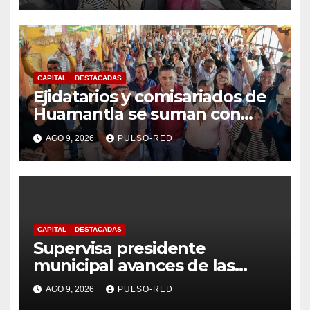
siguen abiertas
CAPITAL
DESTACADAS
Ejidatarios y comisariados de
Huamantla se suman con
Alfonso Sánchez, respaldan
AGO 9, 2026
PULSO-RED
su proyecto de defensa
CAPITAL
DESTACADAS
Supervisa presidente
municipal avances de las
acciones de “Más Territorio y
AGO 9, 2026
PULSO-RED
Menos Escritorio” en la