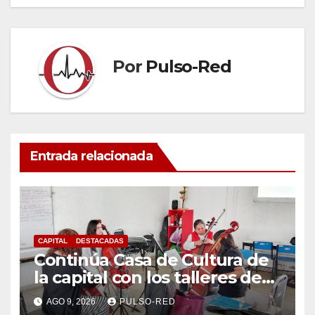
Por
Pulso-Red
Entrada relacionada
CAPITAL
DESTACADAS
Continúa Casa de Cultura de
la capital con los talleres de
Danzas Polinesias y
AGO 9, 2026
PULSO-RED
Violoncello; las inscripciones