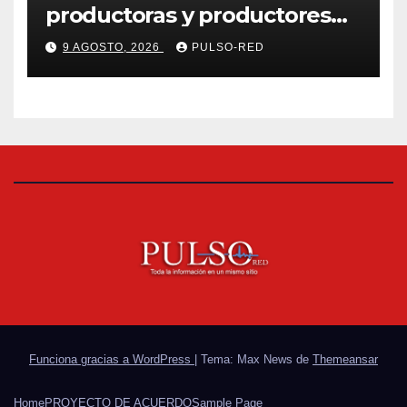
productoras y productores
de la región en una jornada
9 AGOSTO, 2026
PULSO-RED
de convivencia y consumo
local en Tlaxcala
Funciona gracias a WordPress
|
Tema: Max News de
Themeansar
Home
PROYECTO DE ACUERDO
Sample Page