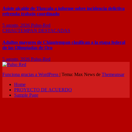
Asiste alcalde de Tlaxcala a informe sobre incidencia delictiva
refrenda trabajo coordinado
5 agosto, 2026
Pulso-Red
CHIAUTEMPAN
DESTACADAS
Adultos mayores de Chiautempan clasifican a la etapa federal
de las Olimpiadas de Oro
5 agosto, 2026
Pulso-Red
Funciona gracias a WordPress
|
Tema: Max News de
Themeansar
Home
PROYECTO DE ACUERDO
Sample Page